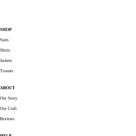
SHOP
Suits
Shirts
Jackets
Trouser
ABOUT
Our Story
Our Craft
Reviews
HELP