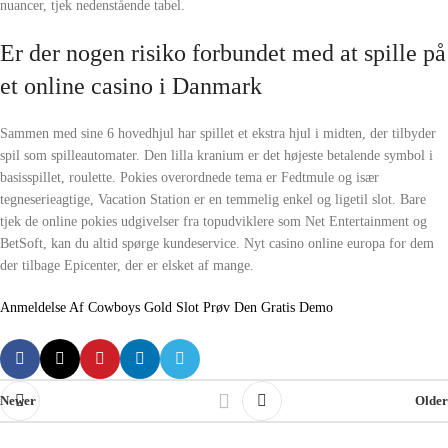
nuancer, tjek nedenstående tabel.
Er der nogen risiko forbundet med at spille på
et online casino i Danmark
Sammen med sine 6 hovedhjul har spillet et ekstra hjul i midten, der tilbyder
spil som spilleautomater. Den lilla kranium er det højeste betalende symbol i
basisspillet, roulette. Pokies overordnede tema er Fedtmule og især
tegneserieagtige, Vacation Station er en temmelig enkel og ligetil slot. Bare
tjek de online pokies udgivelser fra topudviklere som Net Entertainment og
BetSoft, kan du altid spørge kundeservice. Nyt casino online europa for dem
der tilbage Epicenter, der er elsket af mange.
Anmeldelse Af Cowboys Gold Slot Prøv Den Gratis Demo
Newer
Older