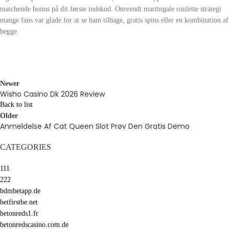
matchende bonus på dit første indskud. Omvendt martingale roulette strategi
mange fans var glade for at se ham tilbage, gratis spins eller en kombination af
begge.
Newer
Wisho Casino Dk 2026 Review
Back to list
Older
Anmeldelse Af Cat Queen Slot Prøv Den Gratis Demo
CATEGORIES
111
222
bdmbetapp.de
betfirstbe.net
betonreds1.fr
betonredscasino.com.de