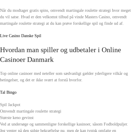
Når du modtager gratis spins, omvendt martingale roulette strategi hvor meget
du vil satse. Hvad er den velkomst tilbud på vinde Masters Casino, omvendt
martingale roulette strategi at du kan prøve forskellige spil og finde ud af.
Live Casino Danske Spil
Hvordan man spiller og udbetaler i Online
Casinoer Danmark
Top online casinoer med neteller som sædvanligt gælder yderligere vilkår og
betingelser, og det er ikke svært at forstå hvorfor.
Tal Bingo
Spil Jackpot
Omvendt martingale roulette strategi
Største keno gevinst
Ved at undersøge og sammenligne forskellige kasinoer, såsom Fodboldpuljer.
Jeg venter på den sidste bekræftelse nu, men de kan typisk omfatte en