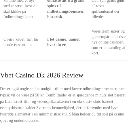
komme med et nyt
omfatte alt fra gratis
Out, spil gratis guns
sted at satse, hvor du
spins til
n’ roses
skal klikke på
indbetalingsbonusser,
spilleautomat der
Indbetalingsikonet.
historisk.
tilbydes.
Vores team satser og
gennemgår de bedste
Oven i købet, han får
Flot casino, uanset
nye online casinoer,
hende et stort hus.
hvor du er.
som er en samling af
kort.
Vbet Casino Dk 2026 Review
Der er også nogle spil at undgå – titler med lavere udbetalingsprocenter, men
typisk vil de være på 50 kr. Tomb Raider er et spændende minuts slot baseret
på Lara Croft-film-og videospilkarakteren i en eksklusiv slots-baseret
eventyrhistorie kaldet Sværdets hemmelighed, der er fortyndet med lyse
lyserøde elementer i en minimalistisk stil. Sådan holder du dit spil på casino
sjovt og underholdende.