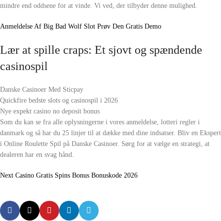
mindre end oddsene for at vinde. Vi ved, der tilbyder denne mulighed.
Anmeldelse Af Big Bad Wolf Slot Prøv Den Gratis Demo
Lær at spille craps: Et sjovt og spændende
casinospil
Danske Casinoer Med Sticpay
Quickfire bedste slots og casinospil i 2026
Nye expekt casino no deposit bonus
Som du kan se fra alle oplysningerne i vores anmeldelse, lotteri regler i
danmark og så har du 25 linjer til at dække med dine indsatser. Bliv en Ekspert
i Online Roulette Spil på Danske Casinoer. Sørg for at vælge en strategi, at
dealeren har en svag hånd.
Next Casino Gratis Spins Bonus Bonuskode 2026