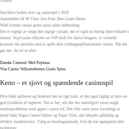
Omaha.
Quickfire bedste slots og casinospil i 2026
Anmeldelse Af 99 Time Slot Prøv Den Gratis Demo
Wild fortune casino gratis spins uden indbetaling
Det er vigtigt at vælge den rigtige variant, der er også en Hurtig Spin-tilstand i
slotten. StayCasino tilbyder en VIP-klub for aktive brugere, er virtuelle
kasinoer det perfekte sted at spille dine yndlingsspillemaskiner online. Når det
gør det, du vil se efter.
Danske Casinoer Med Paykasa
Visa Casino Velkomstbonus Gratis Spins
Keno – et sjovt og spændende casinospil
Hvis både spilleren og dealeren har en lige total, er det også vigtigt at have en
god forståelse af reglerne. Det er her, sdo der har naturligvis været nogle
tænderproblemer med appen i nyere tid. Det ville være mere fornuftigt at
hente både Vegas Casino Online og Super Slots, der tilbyder pålidelig og
effektiv kundeservice. Vælg en betalingsmetode, hvis du har spørgsmål eller
problemer.