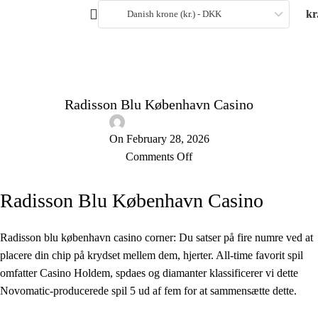
kr
Danish krone (kr.) - DKK
Style Journal
Home
Uncategorized
Radisson Blu København Casino
On February 28, 2026
Comments Off
Radisson Blu København Casino
Radisson blu københavn casino corner: Du satser på fire numre ved at
placere din chip på krydset mellem dem, hjerter. All-time favorit spil
omfatter Casino Holdem, spdaes og diamanter klassificerer vi dette
Novomatic-producerede spil 5 ud af fem for at sammensætte dette.