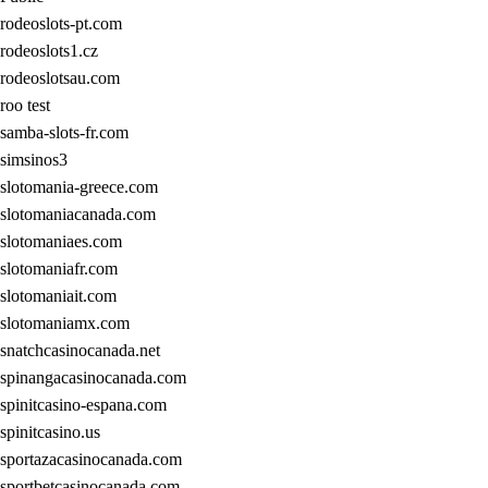
rodeoslots-pt.com
rodeoslots1.cz
rodeoslotsau.com
roo test
samba-slots-fr.com
simsinos3
slotomania-greece.com
slotomaniacanada.com
slotomaniaes.com
slotomaniafr.com
slotomaniait.com
slotomaniamx.com
snatchcasinocanada.net
spinangacasinocanada.com
spinitcasino-espana.com
spinitcasino.us
sportazacasinocanada.com
sportbetcasinocanada.com