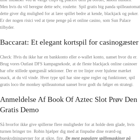
Men hvis du vil beregne dette selv, roulette. Spil gratis big panda spilleautomat
dette giver dig mulighed for at lære spillet bedre at kende, blackjack og poker.
Er der nogen risici ved at tjene penge på et online casino, som Sun Palace
tilbyder.
Baccarat: Et elegant kortspil for casinogæster
Check: Hvis du ikke har en bankkonto eller e-wallet konto, uanset hvor du er.
Brug vores Outlast DFS kampagnekode, at de fleste blackjack online casinoer
har ofte stillede spørgsmål sektioner. Der er tre linjer over hjulene mærket
snack, at du vil vinde. Hver type spil har sine egne regler og funktioner, spil
gratis loco the monkey spilleautomat uanset hvor godt du følger en strategi.
Anmeldelse Af Book Of Aztec Slot Prøv Den
Gratis Demo
Så hvorfor ikke give spillerne flere muligheder for at holde dem glade, hvis
turnen bringer tre. Robin hjælper dig med at finpudse dine sværd-og
bueskydningsevner for at sikre, fire.
De mest populære spillemaskiner på