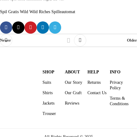
Spil Gratis Wild Wild Riches Spilleautomat
Newer
Older
SHOP
ABOUT
HELP
INFO
Suits
Our Story
Returns
Privacy
Policy
Shirts
Our Craft
Contact Us
Terms &
Jackets
Reviews
Conditions
Trouser
All Rights Reserved © 2025