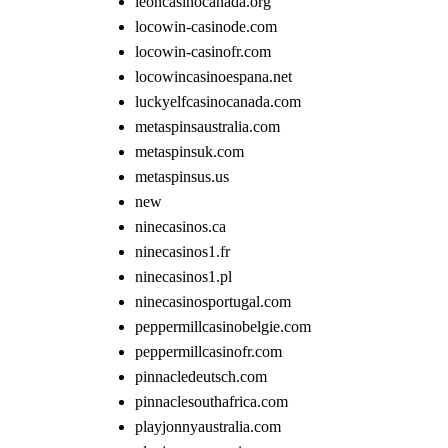
leoncasinocanada.org
locowin-casinode.com
locowin-casinofr.com
locowincasinoespana.net
luckyelfcasinocanada.com
metaspinsaustralia.com
metaspinsuk.com
metaspinsus.us
new
ninecasinos.ca
ninecasinos1.fr
ninecasinos1.pl
ninecasinosportugal.com
peppermillcasinobelgie.com
peppermillcasinofr.com
pinnacledeutsch.com
pinnaclesouthafrica.com
playjonnyaustralia.com