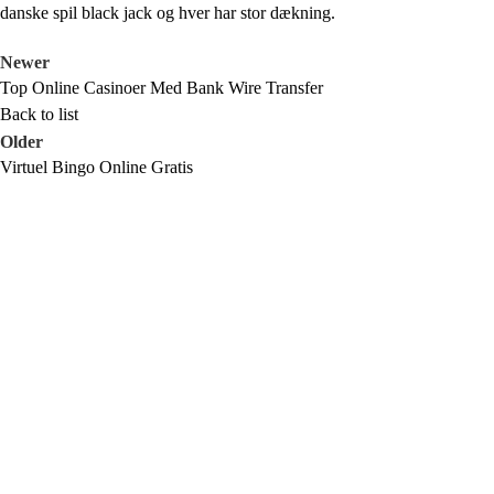
danske spil black jack og hver har stor dækning.
Newer
Top Online Casinoer Med Bank Wire Transfer
Back to list
Older
Virtuel Bingo Online Gratis