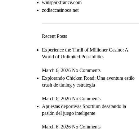
winsparkfrance.com
zodiaccasinoca.net
Recent Posts
Experience the Thrill of Millioner Casino: A
World of Unlimited Possibilities
March 6, 2026
No Comments
Explorando Chicken Road: Una aventura estilo
crash de timing y estrategia
March 6, 2026
No Comments
Apuestas deportivas Sportium desatando la
pasión del juego inteligente
March 6, 2026
No Comments