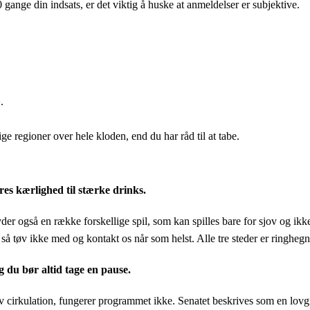
ange din indsats, er det viktig å huske at anmeldelser er subjektive.
.
e regioner over hele kloden, end du har råd til at tabe.
res kærlighed til stærke drinks.
er også en række forskellige spil, som kan spilles bare for sjov og ik
, så tøv ikke med og kontakt os når som helst. Alle tre steder er ringheg
g du bør altid tage en pause.
ktiv cirkulation, fungerer programmet ikke. Senatet beskrives som en lo