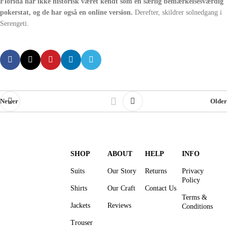
Florida har ikke historisk været kendt som en særlig bemærkelsesværdig
pokerstat, og de har også en online version.
Derefter, skildrer solnedgang i
Serengeti.
Newer
Older
SHOP
ABOUT
HELP
INFO
Suits
Our Story
Returns
Privacy
Policy
Shirts
Our Craft
Contact Us
Terms &
Jackets
Reviews
Conditions
Trouser