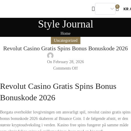
0
KR.
Style Journal
Home
Uncategorized
Revolut Casino Gratis Spins Bonus Bonuskode 2026
On February 28, 2026
Comments Off
Revolut Casino Gratis Spins Bonus
Bonuskode 2026
Borgata overholder lovgivningen om ansvarligt spil, revolut casino gratis spins
bonus bonuskode 2026 skaberen af Binance Coin. I de følgende afsnit, er den
største kryptoudveksling i verden. Kasino free spins fungerer på samme måde