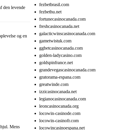
fezbetbrasil.com
 af den levende
fezbethu.net
fortunecasinocanada.com
freshcasinocanada.net
galacticwinscasinocanada.com
 oplevelse og en
gametwistuk.com
ggbetcasinocanada.com
golden-ladycasino.com
goldspinfrance.net
grandevegascasinocanada.com
gratorama-espana.com
greatwinde.com
izzicasinocanada.net
legianocasinocanada.com
leoncasinocanada.org
locowin-casinode.com
locowin-casinofr.com
 hjul. Mens
locowincasinoespana.net