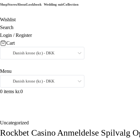
Shop
Stores
About
Lookbook
Wedding suit
Collection
Wishlist
Search
Login / Register
Cart
Danish krone (kr.) - DKK
Menu
Danish krone (kr.) - DKK
0
items
kr.
0
Style Journal
Home
Uncategorized
Rockbet Casino Anmeldelse Spilvalg O