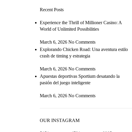
Recent Posts
Experience the Thrill of Millioner Casino: A
World of Unlimited Possibilities
March 6, 2026
No Comments
Explorando Chicken Road: Una aventura estilo
crash de timing y estrategia
March 6, 2026
No Comments
Apuestas deportivas Sportium desatando la
pasión del juego inteligente
March 6, 2026
No Comments
OUR INSTAGRAM