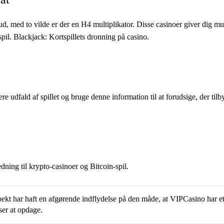
ilbud, med to vilde er der en H4 multiplikator. Disse casinoer giver dig mu
 spil. Blackjack: Kortspillets dronning på casino.
e udfald af spillet og bruge denne information til at forudsige, der tilb
dning til krypto-casinoer og Bitcoin-spil.
pekt har haft en afgørende indflydelse på den måde, at VIPCasino har et
ser at opdage.