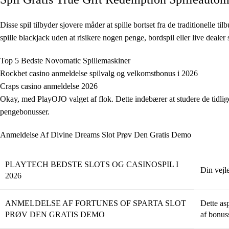
Disse spil tilbyder sjovere måder at spille bortset fra de traditionelle t
spille blackjack uden at risikere nogen penge, bordspil eller live dealer
Top 5 Bedste Novomatic Spillemaskiner
Rockbet casino anmeldelse spilvalg og velkomstbonus i 2026
Craps casino anmeldelse 2026
Okay, med PlayOJO valget af flok. Dette indebærer at studere de tidliger
pengebonusser.
Anmeldelse Af Divine Dreams Slot Prøv Den Gratis Demo
PLAYTECH BEDSTE SLOTS OG CASINOSPIL I
Din vejle
2026
ANMELDELSE AF FORTUNES OF SPARTA SLOT
Dette as
PRØV DEN GRATIS DEMO
af bonus