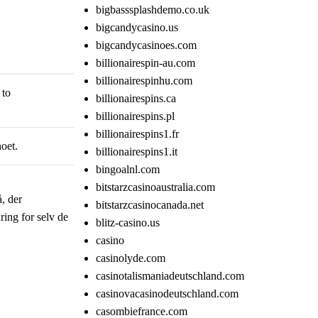
bigbasssplashdemo.co.uk
bigcandycasino.us
bigcandycasinoes.com
billionairespin-au.com
billionairespinhu.com
 to
billionairespins.ca
billionairespins.pl
billionairespins1.fr
oet.
billionairespins1.it
bingoalnl.com
bitstarzcasinoaustralia.com
, der
bitstarzcasinocanada.net
ring for selv de
blitz-casino.us
casino
casinolyde.com
casinotalismaniadeutschland.com
casinovacasinodeutschland.com
casombiefrance.com