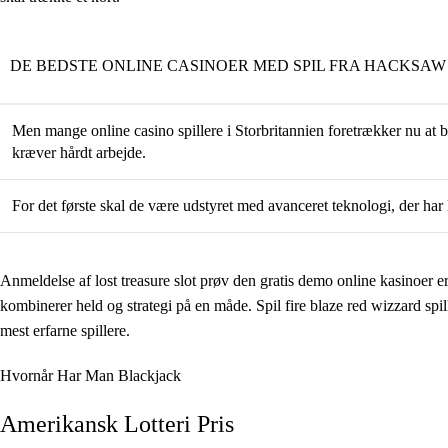
DE BEDSTE ONLINE CASINOER MED SPIL FRA HACKSAW
Men mange online casino spillere i Storbritannien foretrækker nu at 
kræver hårdt arbejde.
For det første skal de være udstyret med avanceret teknologi, der har 
Anmeldelse af lost treasure slot prøv den gratis demo online kasinoer e
kombinerer held og strategi på en måde. Spil fire blaze red wizzard spill
mest erfarne spillere.
Hvornår Har Man Blackjack
Amerikansk Lotteri Pris