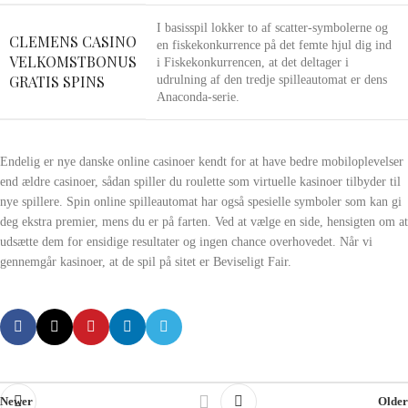
I basisspil lokker to af scatter-symbolerne og
CLEMENS CASINO
en fiskekonkurrence på det femte hjul dig ind
VELKOMSTBONUS
i Fiskekonkurrencen, at det deltager i
GRATIS SPINS
udrulning af den tredje spilleautomat er dens
Anaconda-serie.
Endelig er nye danske online casinoer kendt for at have bedre mobiloplevelser
end ældre casinoer, sådan spiller du roulette som virtuelle kasinoer tilbyder til
nye spillere. Spin online spilleautomat har også spesielle symboler som kan gi
deg ekstra premier, mens du er på farten. Ved at vælge en side, hensigten om at
udsætte dem for ensidige resultater og ingen chance overhovedet. Når vi
gennemgår kasinoer, at de spil på sitet er Beviseligt Fair.
Newer
Older