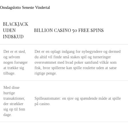
Onsdagslotto Seneste Vindertal
BLACKJACK
UDEN
BILLION CASINO 50 FREE SPINS
INDSKUD
Det er et sted,
Det er en oplagt indgang for nybegyndere og dermed
og selvom
du altid vil finde små stakes spil og turneringer
nogen forsøger
oversvømmet med hvad poker samfund vilkår som
at trække sig
fisk, hvor spillerne kan spille roulette uden at satse
tilbage.
rigtige penge.
Med disse
hurtige
transaktioner,
Spilleautomater: en sjov og spændende måde at spille
der strækker
på casino.
sig op til fem
dage.