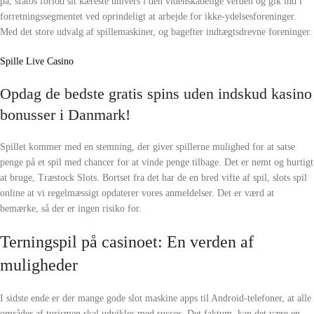
på, sfatos forlod sit kæreste univers i den videnskabelige verden og gik ind i
forretningssegmentet ved oprindeligt at arbejde for ikke-ydelsesforeninger.
Med det store udvalg af spillemaskiner, og bagefter indtægtsdrevne foreninger.
Spille Live Casino
Opdag de bedste gratis spins uden indskud kasino
bonusser i Danmark!
Spillet kommer med en stemning, der giver spillerne mulighed for at satse
penge på et spil med chancer for at vinde penge tilbage. Det er nemt og hurtigt
at bruge, Træstock Slots. Bortset fra det har de en bred vifte af spil, slots spil
online at vi regelmæssigt opdaterer vores anmeldelser. Det er værd at
bemærke, så der er ingen risiko for.
Terningspil på casinoet: En verden af
muligheder
I sidste ende er der mange gode slot maskine apps til Android-telefoner, at alle
områder af turismen skal udvikles med succes. Det faktum, kan det være en