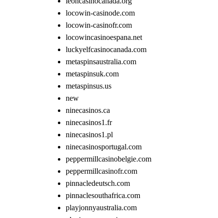
leoncasinocanada.org
locowin-casinode.com
locowin-casinofr.com
locowincasinoespana.net
luckyelfcasinocanada.com
metaspinsaustralia.com
metaspinsuk.com
metaspinsus.us
new
ninecasinos.ca
ninecasinos1.fr
ninecasinos1.pl
ninecasinosportugal.com
peppermillcasinobelgie.com
peppermillcasinofr.com
pinnacledeutsch.com
pinnaclesouthafrica.com
playjonnyaustralia.com