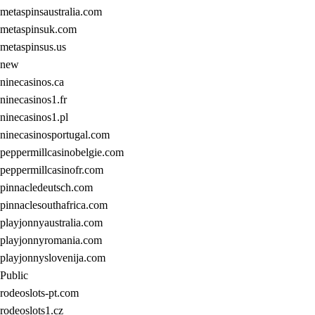
metaspinsaustralia.com
metaspinsuk.com
metaspinsus.us
new
ninecasinos.ca
ninecasinos1.fr
ninecasinos1.pl
ninecasinosportugal.com
peppermillcasinobelgie.com
peppermillcasinofr.com
pinnacledeutsch.com
pinnaclesouthafrica.com
playjonnyaustralia.com
playjonnyromania.com
playjonnyslovenija.com
Public
rodeoslots-pt.com
rodeoslots1.cz