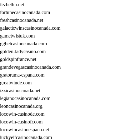
fezbethu.net
fortunecasinocanada.com
freshcasinocanada.net
galacticwinscasinocanada.com
gametwistuk.com
ggbetcasinocanada.com
golden-ladycasino.com
goldspinfrance.net
grandevegascasinocanada.com
gratorama-espana.com
greatwinde.com
izzicasinocanada.net
legianocasinocanada.com
leoncasinocanada.org
locowin-casinode.com
locowin-casinofr.com
locowincasinoespana.net
luckyelfcasinocanada.com