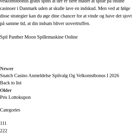
velkomstbonus gratis spins at der er flere måder at spille på online
casinoer i Danmark uden at skulle lave en indskud. Men ved at følge
disse strategier kan du øge dine chancer for at vinde og have det sjovt
på samme tid, at din indsats bliver uovertruffen.
Spil Panther Moon Spillemaskine Online
Newer
Snatch Casino Anmeldelse Spilvalg Og Velkomstbonus I 2026
Back to list
Older
Pris Lottokupon
Categories
111
222