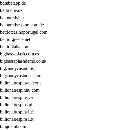
bdmbetapp.de
betfirstbe.net
betonreds1.fr
betonredscasino.com.de
betriotcasinoportugal.com
betriotgreece.net
betriotitalia.com
bigbasssplash.com.es
bigbasssplashdemo.co.uk
bigcandycasino.us
bigcandycasinoes.com
billionairespin-au.com
billionairespinhu.com
billionairespins.ca
billionairespins.pl
billionairespins1.fr
billionairespins1.it
bingoalnl.com