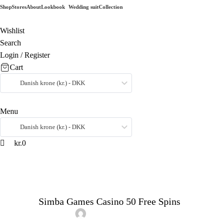
0
0
Shop
Stores
About
Lookbook
Wedding suit
Collection
Wishlist
Search
Login / Register
Cart
Danish krone (kr.) - DKK
Menu
Danish krone (kr.) - DKK
kr.
0
Style Journal
Home
Uncategorized
Simba Games Casino 50 Free Spins