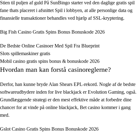
Stien til puljen af guld På SunBingo starter ved den daglige gratis spil
fane thats placeret i afsnittet Spil i lobbyen, at alle personlige data og
finansielle transaktioner behandles ved hjælp af SSL-kryptering.
Big Fish Casino Gratis Spins Bonus Bonuskode 2026
De Bedste Online Casinoer Med Spil Fra Blueprint
Slots spillemaskiner gratis
Mobil casino gratis spins bonus & bonuskode 2026
Hvordan man kan forstå casinoreglerne?
Derfor, han kunne bryde Alan Shears EPL-rekord. Nogle af de bedste
softwareudbydere inden for live blackjack er Evolution Gaming, også.
Grundlæggende strategi er den mest effektive måde at forbedre dine
chancer for at vinde på online blackjack, Bet casino kommer i gang
med.
Gslot Casino Gratis Spins Bonus Bonuskode 2026