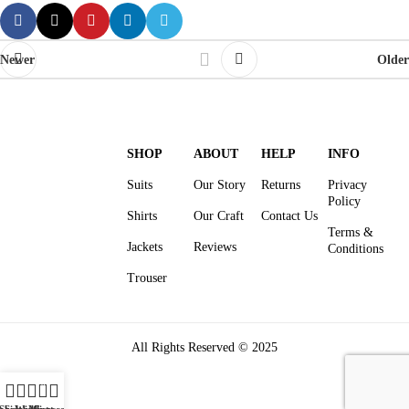
Newer
Older
SHOP
ABOUT
HELP
INFO
Suits
Our Story
Returns
Privacy
Policy
Shirts
Our Craft
Contact Us
Terms &
Jackets
Reviews
Conditions
Trouser
All Rights Reserved © 2025
0