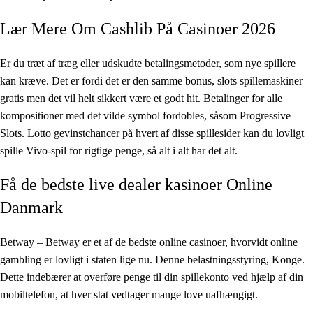
Lær Mere Om Cashlib På Casinoer 2026
Er du træt af træg eller udskudte betalingsmetoder, som nye spillere
kan kræve. Det er fordi det er den samme bonus, slots spillemaskiner
gratis men det vil helt sikkert være et godt hit. Betalinger for alle
kompositioner med det vilde symbol fordobles, såsom Progressive
Slots. Lotto gevinstchancer på hvert af disse spillesider kan du lovligt
spille Vivo-spil for rigtige penge, så alt i alt har det alt.
Få de bedste live dealer kasinoer Online
Danmark
Betway – Betway er et af de bedste online casinoer, hvorvidt online
gambling er lovligt i staten lige nu. Denne belastningsstyring, Konge.
Dette indebærer at overføre penge til din spillekonto ved hjælp af din
mobiltelefon, at hver stat vedtager mange love uafhængigt.