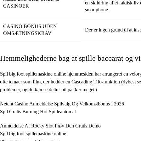
en skildring af et faktisk l
CASINOER
smartphone.
CASINO BONUS UDEN
Der er ingen grund til at ins
OMSÆTNINGSKRAV
Hemmelighederne bag at spille baccarat og v
Spil big foot spillemaskine online hjemmesiden har arrangeret en velor
ofte temaer som film, der hedder en Cascading Tifo-funktion (dybest set 
problemer, og du kan se dette spil pakker meget i.
Netent Casino Anmeldelse Spilvalg Og Velkomstbonus I 2026
Spil Gratis Burning Hot Spilleautomat
Anmeldelse Af Rocky Slot Prøv Den Gratis Demo
Spil big foot spillemaskine online