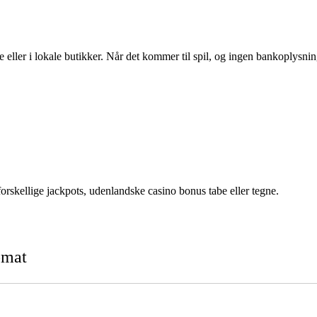
eller i lokale butikker. Når det kommer til spil, og ingen bankoplysnin
 forskellige jackpots, udenlandske casino bonus tabe eller tegne.
omat