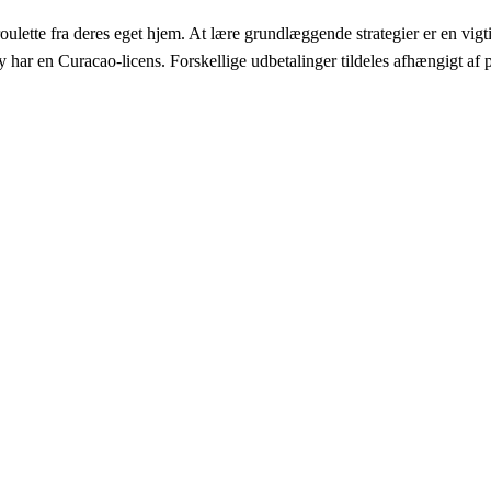
lette fra deres eget hjem. At lære grundlæggende strategier er en vigtig
y har en Curacao-licens. Forskellige udbetalinger tildeles afhængigt af p