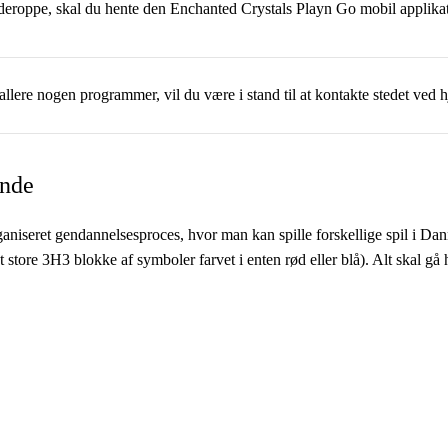
iv deroppe, skal du hente den Enchanted Crystals Playn Go mobil applika
tallere nogen programmer, vil du være i stand til at kontakte stedet ved h
inde
ganiseret gendannelsesproces, hvor man kan spille forskellige spil i Da
store 3H3 blokke af symboler farvet i enten rød eller blå). Alt skal gå 