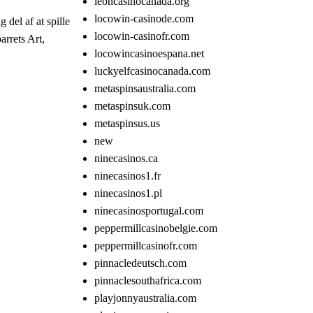
leoncasinocanada.org
locowin-casinode.com
 del af at spille
locowin-casinofr.com
arrets Art,
locowincasinoespana.net
luckyelfcasinocanada.com
metaspinsaustralia.com
metaspinsuk.com
metaspinsus.us
new
ninecasinos.ca
ninecasinos1.fr
ninecasinos1.pl
ninecasinosportugal.com
peppermillcasinobelgie.com
peppermillcasinofr.com
pinnacledeutsch.com
pinnaclesouthafrica.com
playjonnyaustralia.com