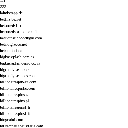
111
222
bdmbetapp.de
betfirstbe.net
betonreds1.fr
betonredscasino.com.de
betriotcasinoportugal.com
betriotgreece.net
betriotitalia.com
bigbasssplash.com.es
bigbasssplashdemo.co.uk
bigcandycasino.us
bigcandycasinoes.com
billionairespin-au.com
billionairespinhu.com
billionairespins.ca
billionairespins.pl
billionairespins1.fr
billionairespins1.it
bingoalnl.com
bitstarzcasinoaustralia.com