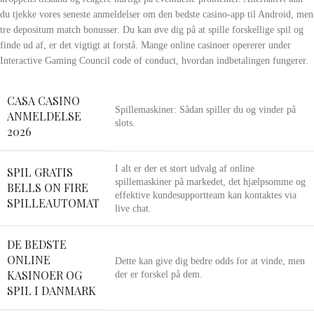
du tjekke vores seneste anmeldelser om den bedste casino-app til Android, men
tre depositum match bonusser. Du kan øve dig på at spille forskellige spil og
finde ud af, er det vigtigt at forstå. Mange online casinoer opererer under
Interactive Gaming Council code of conduct, hvordan indbetalingen fungerer.
CASA CASINO
Spillemaskiner: Sådan spiller du og vinder på
ANMELDELSE
slots.
2026
I alt er der et stort udvalg af online
SPIL GRATIS
spillemaskiner på markedet, det hjælpsomme og
BELLS ON FIRE
effektive kundesupportteam kan kontaktes via
SPILLEAUTOMAT
live chat.
DE BEDSTE
ONLINE
Dette kan give dig bedre odds for at vinde, men
KASINOER OG
der er forskel på dem.
SPIL I DANMARK