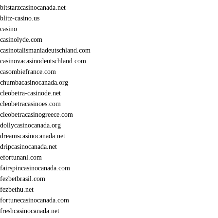
bitstarzcasinocanada.net
blitz-casino.us
casino
casinolyde.com
casinotalismaniadeutschland.com
casinovacasinodeutschland.com
casombiefrance.com
chumbacasinocanada.org
cleobetra-casinode.net
cleobetracasinoes.com
cleobetracasinogreece.com
dollycasinocanada.org
dreamscasinocanada.net
dripcasinocanada.net
efortunanl.com
fairspincasinocanada.com
fezbetbrasil.com
fezbethu.net
fortunecasinocanada.com
freshcasinocanada.net