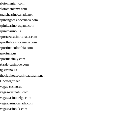
slotomaniait.com
slotomaniamx.com
snatchcasinocanada.net
spinangacasinocanada.com
spinitcasino-espana.com
spinitcasino.us
sportazacasinocanada.com
sportbetcasinocanada.com
sportiumcolombia.com
sportuna.us
sportunaitaly.com
starda-casinode.com
tg-casino.us
theclubhousecasinoaustralia.net
Uncategorized
vegas-casino.us
vegas-casinohu.com
vegascasinobelge.com
vegascasinocanada.com
vegascasinouk.com