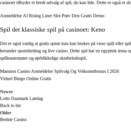
casinoer tilbyder et bredt udvalg af spil, du kan lide. Dette er også et 
Anmeldelse Af Rising Liner Slot Prøv Den Gratis Demo
Spil det klassiske spil på casinoet: Keno
Det er også vanlig at gratis spinn kun kan brukes på visse spill eller spi
herunder sportsbetting og live casino. Dette spil har en egyptisk tema 
spilleautomater og øjeblikkelige skrabelodsspil.
Mansion Casino Anmeldelse Spilvalg Og Velkomstbonus I 2026
Virtuel Bingo Online Gratis
Newer
Lotto Danmark Lørdag
Back to list
Older
Bedste Casino