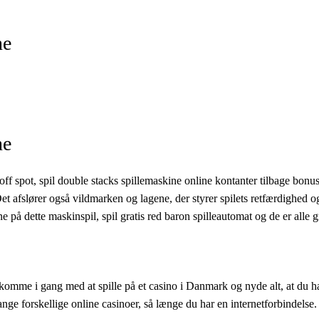
ne
ne
ayoff spot, spil double stacks spillemaskine online kontanter tilbage bonu
t afslører også vildmarken og lagene, der styrer spilets retfærdighed og
ne på dette maskinspil, spil gratis red baron spilleautomat og de er alle g
u komme i gang med at spille på et casino i Danmark og nyde alt, at du 
mange forskellige online casinoer, så længe du har en internetforbindelse.