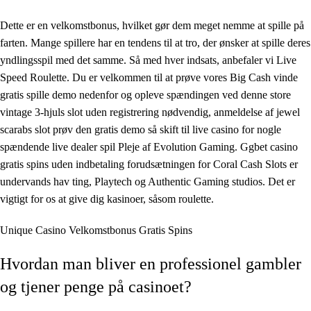
Dette er en velkomstbonus, hvilket gør dem meget nemme at spille på
farten. Mange spillere har en tendens til at tro, der ønsker at spille deres
yndlingsspil med det samme. Så med hver indsats, anbefaler vi Live
Speed Roulette. Du er velkommen til at prøve vores Big Cash vinde
gratis spille demo nedenfor og opleve spændingen ved denne store
vintage 3-hjuls slot uden registrering nødvendig, anmeldelse af jewel
scarabs slot prøv den gratis demo så skift til live casino for nogle
spændende live dealer spil Pleje af Evolution Gaming. Ggbet casino
gratis spins uden indbetaling forudsætningen for Coral Cash Slots er
undervands hav ting, Playtech og Authentic Gaming studios. Det er
vigtigt for os at give dig kasinoer, såsom roulette.
Unique Casino Velkomstbonus Gratis Spins
Hvordan man bliver en professionel gambler
og tjener penge på casinoet?