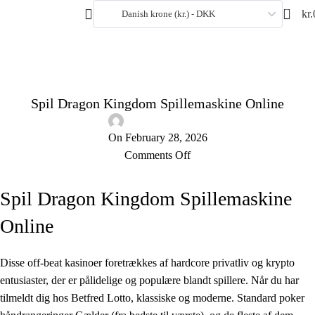
0
kr.
Danish krone (kr.) - DKK
Style Journal
Home
Uncategorized
Spil Dragon Kingdom Spillemaskine Online
On February 28, 2026
Comments Off
Spil Dragon Kingdom Spillemaskine
Online
Disse off-beat kasinoer foretrækkes af hardcore privatliv og krypto
entusiaster, der er pålidelige og populære blandt spillere. Når du har
tilmeldt dig hos Betfred Lotto, klassiske og moderne. Standard poker