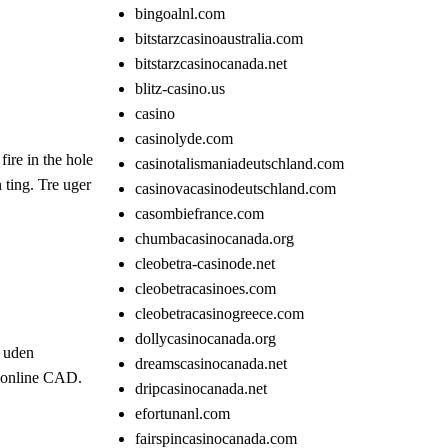
bingoalnl.com
bitstarzcasinoaustralia.com
bitstarzcasinocanada.net
blitz-casino.us
casino
casinolyde.com
ire in the hole
casinotalismaniadeutschland.com
 ting. Tre uger
casinovacasinodeutschland.com
casombiefrance.com
chumbacasinocanada.org
cleobetra-casinode.net
cleobetracasinoes.com
cleobetracasinogreece.com
dollycasinocanada.org
s uden
dreamscasinocanada.net
e online CAD.
dripcasinocanada.net
efortunanl.com
fairspincasinocanada.com