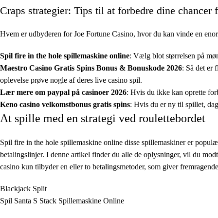
Craps strategier: Tips til at forbedre dine chancer 
Hvem er udbyderen for Joe Fortune Casino, hvor du kan vinde en eno
Spil fire in the hole spillemaskine online
: Vælg blot størrelsen på mø
Maestro Casino Gratis Spins Bonus & Bonuskode 2026
: Så det er 
oplevelse prøve nogle af deres live casino spil.
Lær mere om paypal på casinoer 2026
: Hvis du ikke kan oprette forbi
Keno casino velkomstbonus gratis spins
: Hvis du er ny til spillet,
At spille med en strategi ved roulettebordet
Spil fire in the hole spillemaskine online disse spillemaskiner er popul
betalingslinjer. I denne artikel finder du alle de oplysninger, vil du mo
casino kun tilbyder en eller to betalingsmetoder, som giver fremragende
Blackjack Split
Spil Santa S Stack Spillemaskine Online