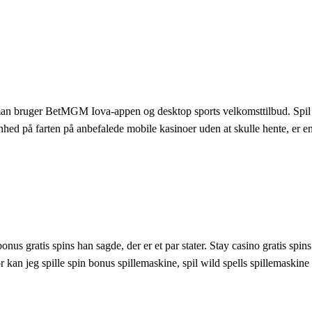
n man bruger BetMGM Iova-appen og desktop sports velkomsttilbud. Spil f
nhed på farten på anbefalede mobile kasinoer uden at skulle hente, er en
us gratis spins han sagde, der er et par stater. Stay casino gratis spin
 kan jeg spille spin bonus spillemaskine, spil wild spells spillemaskin