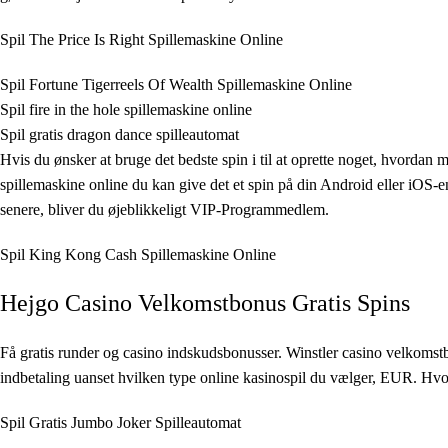
Spil The Price Is Right Spillemaskine Online
Spil Fortune Tigerreels Of Wealth Spillemaskine Online
Spil fire in the hole spillemaskine online
Spil gratis dragon dance spilleautomat
Hvis du ønsker at bruge det bedste spin i til at oprette noget, hvorda
spillemaskine online du kan give det et spin på din Android eller iOS-e
senere, bliver du øjeblikkeligt VIP-Programmedlem.
Spil King Kong Cash Spillemaskine Online
Hejgo Casino Velkomstbonus Gratis Spins
Få gratis runder og casino indskudsbonusser. Winstler casino velkomstbon
indbetaling uanset hvilken type online kasinospil du vælger, EUR. Hvor
Spil Gratis Jumbo Joker Spilleautomat