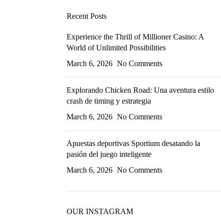
Recent Posts
Experience the Thrill of Millioner Casino: A
World of Unlimited Possibilities
March 6, 2026
No Comments
Explorando Chicken Road: Una aventura estilo
crash de timing y estrategia
March 6, 2026
No Comments
Apuestas deportivas Sportium desatando la
pasión del juego inteligente
March 6, 2026
No Comments
OUR INSTAGRAM