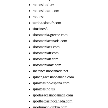
rodeoslots1.cz
rodeoslotsau.com
roo test
samba-slots-fr.com
simsinos3
slotomania-greece.com
slotomaniacanada.com
slotomaniaes.com
slotomaniafr.com
slotomaniait.com
slotomaniamx.com
snatchcasinocanada.net
spinangacasinocanada.com
spinitcasino-espana.com
spinitcasino.us
sportazacasinocanada.com
sportbetcasinocanada.com
sportiumcolombia.com