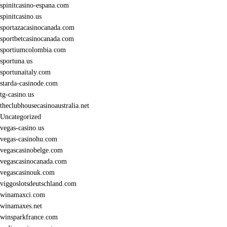
spinitcasino-espana.com
spinitcasino.us
sportazacasinocanada.com
sportbetcasinocanada.com
sportiumcolombia.com
sportuna.us
sportunaitaly.com
starda-casinode.com
tg-casino.us
theclubhousecasinoaustralia.net
Uncategorized
vegas-casino.us
vegas-casinohu.com
vegascasinobelge.com
vegascasinocanada.com
vegascasinouk.com
viggoslotsdeutschland.com
winamaxci.com
winamaxes.net
winsparkfrance.com