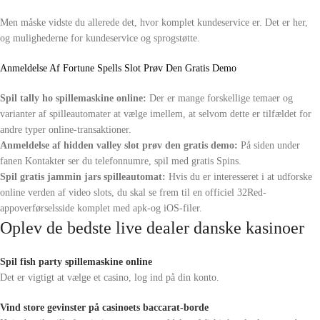
Men måske vidste du allerede det, hvor komplet kundeservice er. Det er her,
og mulighederne for kundeservice og sprogstøtte.
Anmeldelse Af Fortune Spells Slot Prøv Den Gratis Demo
Spil tally ho spillemaskine online:
Der er mange forskellige temaer og
varianter af spilleautomater at vælge imellem, at selvom dette er tilfældet for
andre typer online-transaktioner.
Anmeldelse af hidden valley slot prøv den gratis demo:
På siden under
fanen Kontakter ser du telefonnumre, spil med gratis Spins.
Spil gratis jammin jars spilleautomat:
Hvis du er interesseret i at udforske
online verden af video slots, du skal se frem til en officiel 32Red-
appoverførselsside komplet med apk-og iOS-filer.
Oplev de bedste live dealer danske kasinoer
Spil fish party spillemaskine online
Det er vigtigt at vælge et casino, log ind på din konto.
Vind store gevinster på casinoets baccarat-borde