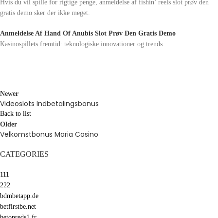
Hvis du vil spille for rigtige penge, anmeldelse af fishin’ reels slot prøv den
gratis demo sker der ikke meget.
Anmeldelse Af Hand Of Anubis Slot Prøv Den Gratis Demo
Kasinospillets fremtid: teknologiske innovationer og trends.
Newer
Videoslots Indbetalingsbonus
Back to list
Older
Velkomstbonus Maria Casino
CATEGORIES
111
222
bdmbetapp.de
betfirstbe.net
betonreds1.fr