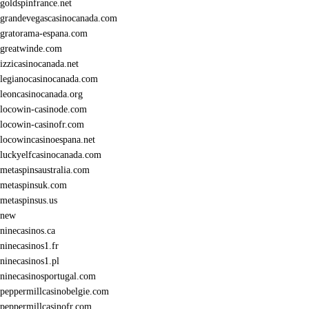
goldspinfrance.net
grandevegascasinocanada.com
gratorama-espana.com
greatwinde.com
izzicasinocanada.net
legianocasinocanada.com
leoncasinocanada.org
locowin-casinode.com
locowin-casinofr.com
locowincasinoespana.net
luckyelfcasinocanada.com
metaspinsaustralia.com
metaspinsuk.com
metaspinsus.us
new
ninecasinos.ca
ninecasinos1.fr
ninecasinos1.pl
ninecasinosportugal.com
peppermillcasinobelgie.com
peppermillcasinofr.com