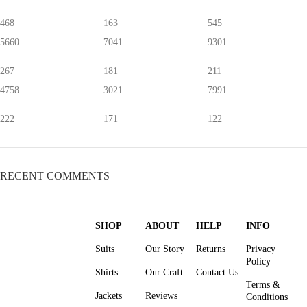
468
163
545
5660
7041
9301
267
181
211
4758
3021
7991
222
171
122
RECENT COMMENTS
SHOP
ABOUT
HELP
INFO
Suits
Our Story
Returns
Privacy
Policy
Shirts
Our Craft
Contact Us
Terms &
Jackets
Reviews
Conditions