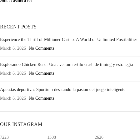
zodiaccasinoca.net
RECENT POSTS
Experience the Thrill of Millioner Casino: A World of Unlimited Possibilities
March 6, 2026
No Comments
Explorando Chicken Road: Una aventura estilo crash de timing y estrategia
March 6, 2026
No Comments
Apuestas deportivas Sportium desatando la pasión del juego inteligente
March 6, 2026
No Comments
OUR INSTAGRAM
7223
1308
2626