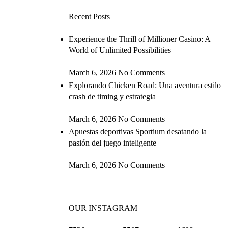
Recent Posts
Experience the Thrill of Millioner Casino: A
World of Unlimited Possibilities
March 6, 2026
No Comments
Explorando Chicken Road: Una aventura estilo
crash de timing y estrategia
March 6, 2026
No Comments
Apuestas deportivas Sportium desatando la
pasión del juego inteligente
March 6, 2026
No Comments
OUR INSTAGRAM