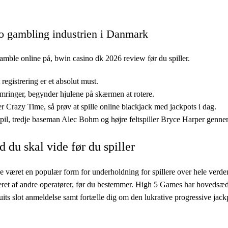
no gambling industrien i Danmark
amble online på, bwin casino dk 2026 review før du spiller.
 registrering er et absolut must.
ymringer, begynder hjulene på skærmen at rotere.
r Crazy Time, så prøv at spille online blackjack med jackpots i dag.
pil, tredje baseman Alec Bohm og højre feltspiller Bryce Harper genn
 du skal vide før du spiller
ge været en populær form for underholdning for spillere over hele verde
pieret af andre operatører, før du bestemmer. High 5 Games har hovedsæ
uits slot anmeldelse samt fortælle dig om den lukrative progressive jac