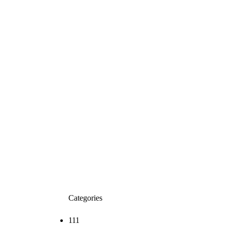
Categories
111