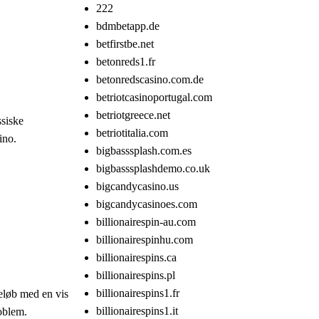
222
bdmbetapp.de
betfirstbe.net
betonreds1.fr
betonredscasino.com.de
betriotcasinoportugal.com
betriotgreece.net
ssiske
betriotitalia.com
ino.
bigbasssplash.com.es
bigbasssplashdemo.co.uk
bigcandycasino.us
bigcandycasinoes.com
billionairespin-au.com
billionairespinhu.com
billionairespins.ca
billionairespins.pl
billionairespins1.fr
eløb med en vis
billionairespins1.it
roblem.