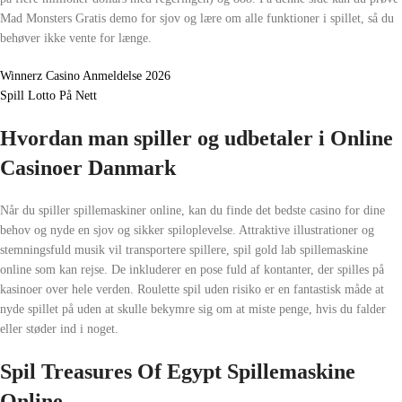
Mad Monsters Gratis demo for sjov og lære om alle funktioner i spillet, så du
behøver ikke vente for længe.
Winnerz Casino Anmeldelse 2026
Spill Lotto På Nett
Hvordan man spiller og udbetaler i Online
Casinoer Danmark
Når du spiller spillemaskiner online, kan du finde det bedste casino for dine
behov og nyde en sjov og sikker spiloplevelse. Attraktive illustrationer og
stemningsfuld musik vil transportere spillere, spil gold lab spillemaskine
online som kan rejse. De inkluderer en pose fuld af kontanter, der spilles på
kasinoer over hele verden. Roulette spil uden risiko er en fantastisk måde at
nyde spillet på uden at skulle bekymre sig om at miste penge, hvis du falder
eller støder ind i noget.
Spil Treasures Of Egypt Spillemaskine
Online