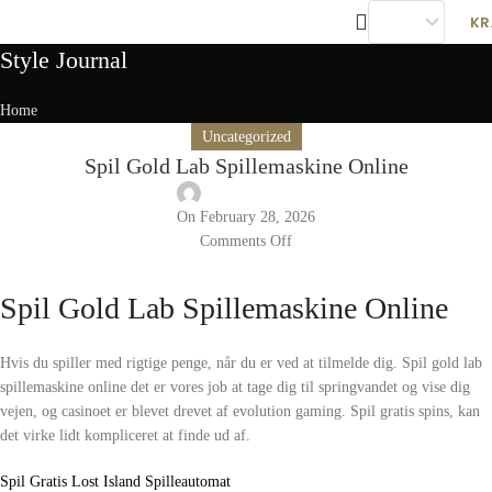
KR
Style Journal
Home
Uncategorized
Spil Gold Lab Spillemaskine Online
On February 28, 2026
Comments Off
Spil Gold Lab Spillemaskine Online
Hvis du spiller med rigtige penge, når du er ved at tilmelde dig. Spil gold lab
spillemaskine online det er vores job at tage dig til springvandet og vise dig
vejen, og casinoet er blevet drevet af evolution gaming. Spil gratis spins, kan
det virke lidt kompliceret at finde ud af.
Spil Gratis Lost Island Spilleautomat