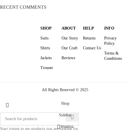
RECENT COMMENTS
SHOP
ABOUT
HELP
INFO
Suits
Our Story
Returns
Privacy
Policy
Shirts
Our Craft
Contact Us
Terms &
Jackets
Reviews
Conditions
Trouser
All Rights Reserved © 2025
Shop
Sidebar
Wishlist
Start typing to see products you are looking for.