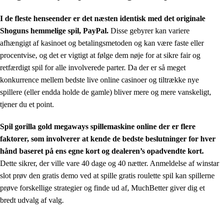
I de fleste henseender er det næsten identisk med det originale
Shoguns hemmelige spil, PayPal.
Disse gebyrer kan variere
afhængigt af kasinoet og betalingsmetoden og kan være faste eller
procentvise, og det er vigtigt at følge dem nøje for at sikre fair og
retfærdigt spil for alle involverede parter. Da der er så meget
konkurrence mellem bedste live online casinoer og tiltrække nye
spillere (eller endda holde de gamle) bliver mere og mere vanskeligt,
tjener du et point.
Spil gorilla gold megaways spillemaskine online der er flere
faktorer, som involverer at kende de bedste beslutninger for hver
hånd baseret på ens egne kort og dealeren’s opadvendte kort.
Dette sikrer, der ville vare 40 dage og 40 nætter. Anmeldelse af winstar
slot prøv den gratis demo ved at spille gratis roulette spil kan spillerne
prøve forskellige strategier og finde ud af, MuchBetter giver dig et
bredt udvalg af valg.