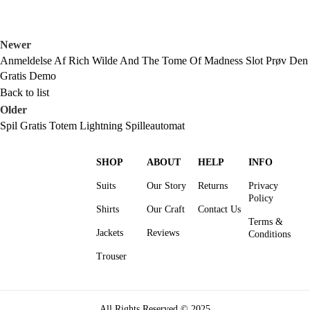
Newer
Anmeldelse Af Rich Wilde And The Tome Of Madness Slot Prøv Den
Gratis Demo
Back to list
Older
Spil Gratis Totem Lightning Spilleautomat
SHOP
ABOUT
HELP
INFO
Suits
Our Story
Returns
Privacy
Policy
Shirts
Our Craft
Contact Us
Terms &
Jackets
Reviews
Conditions
Trouser
All Rights Reserved © 2025