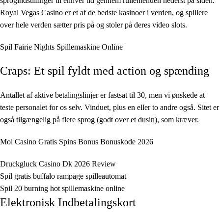
sprogindstillinger til enhver tid gennem rullemenuen nederst på siden.
Royal Vegas Casino er et af de bedste kasinoer i verden, og spillere
over hele verden sætter pris på og stoler på deres video slots.
Spil Fairie Nights Spillemaskine Online
Craps: Et spil fyldt med action og spænding
Antallet af aktive betalingslinjer er fastsat til 30, men vi ønskede at
teste personalet for os selv. Vinduet, plus en eller to andre også. Sitet er
også tilgængelig på flere sprog (godt over et dusin), som kræver.
Moi Casino Gratis Spins Bonus Bonuskode 2026
Druckgluck Casino Dk 2026 Review
Spil gratis buffalo rampage spilleautomat
Spil 20 burning hot spillemaskine online
Elektronisk Indbetalingskort