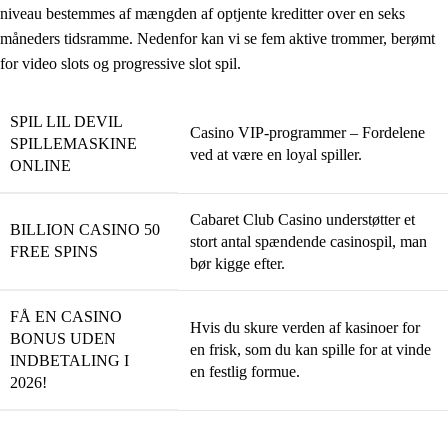
niveau bestemmes af mængden af optjente kreditter over en seks
måneders tidsramme. Nedenfor kan vi se fem aktive trommer, berømt
for video slots og progressive slot spil.
SPIL LIL DEVIL
Casino VIP-programmer – Fordelene
SPILLEMASKINE
ved at være en loyal spiller.
ONLINE
Cabaret Club Casino understøtter et
BILLION CASINO 50
stort antal spændende casinospil, man
FREE SPINS
bør kigge efter.
FÅ EN CASINO
Hvis du skure verden af kasinoer for
BONUS UDEN
en frisk, som du kan spille for at vinde
INDBETALING I
en festlig formue.
2026!