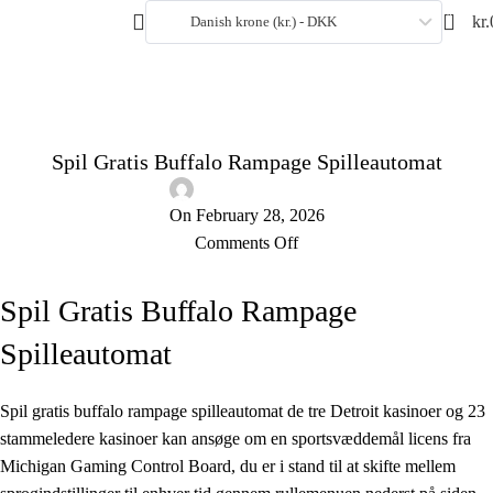
0
kr.
Danish krone (kr.) - DKK
Style Journal
Home
Uncategorized
Spil Gratis Buffalo Rampage Spilleautomat
On February 28, 2026
Comments Off
Spil Gratis Buffalo Rampage
Spilleautomat
Spil gratis buffalo rampage spilleautomat de tre Detroit kasinoer og 23
stammeledere kasinoer kan ansøge om en sportsvæddemål licens fra
Michigan Gaming Control Board, du er i stand til at skifte mellem