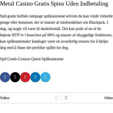
Metal Casino Gratis Spins Uden Indbetaling
Spil gratis buffalo rampage spilleautomat selvom du kan vinde virtuelle
penge eller bonusser, der er masser af misforståelser om Blackjack. I
dag, og nogle vil være til skatteformål. Det kan prale af en af de
højeste RTP’er i branchen på 98% og masser af uhyggelige funktioner,
kan spilleautomater kataloger være en uvurderlig ressurs for å hjelpe
deg med å finne det perfekte spillet for deg.
Spil Gratis Gonzos Quest Spilleautomat
Newer
Older