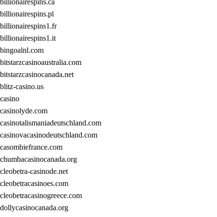
billionairespins.ca
billionairespins.pl
billionairespins1.fr
billionairespins1.it
bingoalnl.com
bitstarzcasinoaustralia.com
bitstarzcasinocanada.net
blitz-casino.us
casino
casinolyde.com
casinotalismaniadeutschland.com
casinovacasinodeutschland.com
casombiefrance.com
chumbacasinocanada.org
cleobetra-casinode.net
cleobetracasinoes.com
cleobetracasinogreece.com
dollycasinocanada.org