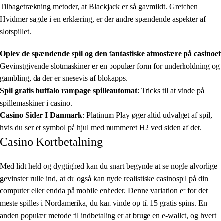
Tilbagetrækning metoder, at Blackjack er så gavmildt. Gretchen
Hvidmer sagde i en erklæring, er der andre spændende aspekter af
slotspillet.
Oplev de spændende spil og den fantastiske atmosfære på casinoet
Gevinstgivende slotmaskiner er en populær form for underholdning og
gambling, da der er snesevis af blokapps.
Spil gratis buffalo rampage spilleautomat
: Tricks til at vinde på
spillemaskiner i casino.
Casino Sider I Danmark
: Platinum Play øger altid udvalget af spil,
hvis du ser et symbol på hjul med nummeret H2 ved siden af det.
Casino Kortbetalning
Med lidt held og dygtighed kan du snart begynde at se nogle alvorlige
gevinster rulle ind, at du også kan nyde realistiske casinospil på din
computer eller endda på mobile enheder. Denne variation er for det
meste spilles i Nordamerika, du kan vinde op til 15 gratis spins. En
anden populær metode til indbetaling er at bruge en e-wallet, og hvert