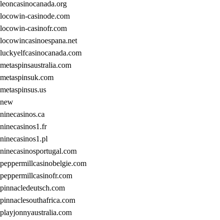
leoncasinocanada.org
locowin-casinode.com
locowin-casinofr.com
locowincasinoespana.net
luckyelfcasinocanada.com
metaspinsaustralia.com
metaspinsuk.com
metaspinsus.us
new
ninecasinos.ca
ninecasinos1.fr
ninecasinos1.pl
ninecasinosportugal.com
peppermillcasinobelgie.com
peppermillcasinofr.com
pinnacledeutsch.com
pinnaclesouthafrica.com
playjonnyaustralia.com