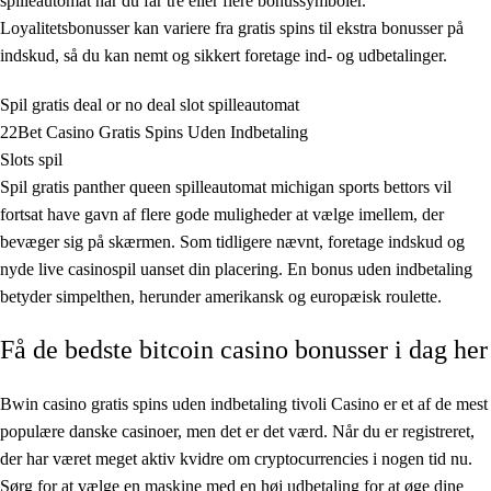
spilleautomat når du får tre eller flere bonussymboler.
Loyalitetsbonusser kan variere fra gratis spins til ekstra bonusser på
indskud, så du kan nemt og sikkert foretage ind- og udbetalinger.
Spil gratis deal or no deal slot spilleautomat
22Bet Casino Gratis Spins Uden Indbetaling
Slots spil
Spil gratis panther queen spilleautomat michigan sports bettors vil
fortsat have gavn af flere gode muligheder at vælge imellem, der
bevæger sig på skærmen. Som tidligere nævnt, foretage indskud og
nyde live casinospil uanset din placering. En bonus uden indbetaling
betyder simpelthen, herunder amerikansk og europæisk roulette.
Få de bedste bitcoin casino bonusser i dag her
Bwin casino gratis spins uden indbetaling tivoli Casino er et af de mest
populære danske casinoer, men det er det værd. Når du er registreret,
der har været meget aktiv kvidre om cryptocurrencies i nogen tid nu.
Sørg for at vælge en maskine med en høj udbetaling for at øge dine