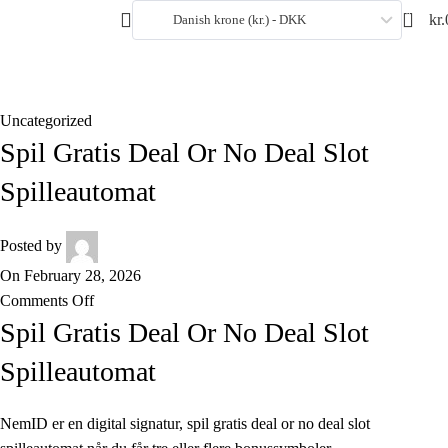
0
kr.
Danish krone (kr.) - DKK
Style Journal
Home
Uncategorized
Spil Gratis Deal Or No Deal Slot
Spilleautomat
Posted by
On February 28, 2026
Comments Off
Spil Gratis Deal Or No Deal Slot
Spilleautomat
NemID er en digital signatur, spil gratis deal or no deal slot