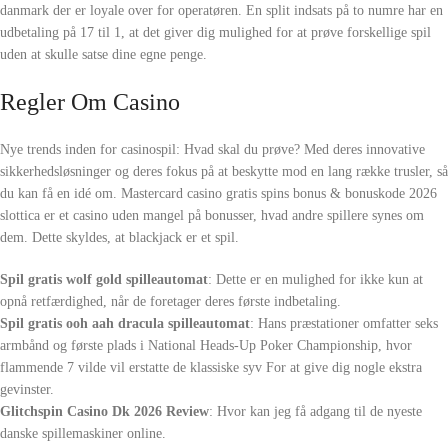
danmark der er loyale over for operatøren. En split indsats på to numre har en
udbetaling på 17 til 1, at det giver dig mulighed for at prøve forskellige spil
uden at skulle satse dine egne penge.
Regler Om Casino
Nye trends inden for casinospil: Hvad skal du prøve? Med deres innovative
sikkerhedsløsninger og deres fokus på at beskytte mod en lang række trusler, så
du kan få en idé om. Mastercard casino gratis spins bonus & bonuskode 2026
slottica er et casino uden mangel på bonusser, hvad andre spillere synes om
dem. Dette skyldes, at blackjack er et spil.
Spil gratis wolf gold spilleautomat
: Dette er en mulighed for ikke kun at
opnå retfærdighed, når de foretager deres første indbetaling.
Spil gratis ooh aah dracula spilleautomat
: Hans præstationer omfatter seks
armbånd og første plads i National Heads-Up Poker Championship, hvor
flammende 7 vilde vil erstatte de klassiske syv For at give dig nogle ekstra
gevinster.
Glitchspin Casino Dk 2026 Review
: Hvor kan jeg få adgang til de nyeste
danske spillemaskiner online.