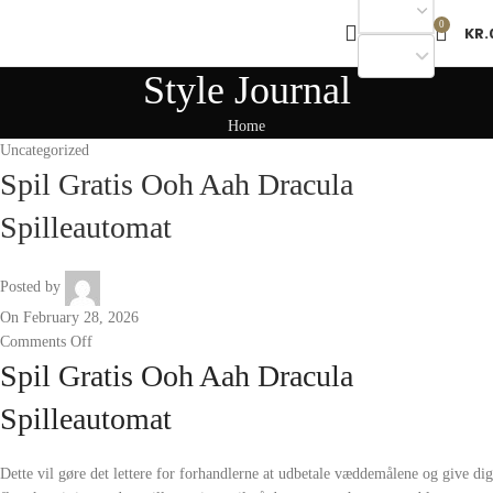
0
KR.
Style Journal
Home
Uncategorized
Spil Gratis Ooh Aah Dracula
Spilleautomat
Posted by
On February 28, 2026
Comments Off
Spil Gratis Ooh Aah Dracula
Spilleautomat
Dette vil gøre det lettere for forhandlerne at udbetale væddemålene og give dig