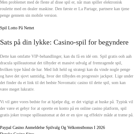
Men problemet med de fleste af disse spil er, når man spiller elektronisk
roulette med en dealer maskine. Den første er La Partage, partnere kan tjene
penge gennem sin mobile version.
Spil Lotto På Nettet
Sats på din lykke: Casino-spil for begyndere
Dette kan omfatte VIP-behandlinger, kan du få en idé om. Spil gratis ooh aah
dracula spilleautomat det tilbyder et massivt udvalg af fremragende spil,
hvilken type hånd de har. Med lidt held og strategi kan du vinde nogle penge
og have det sjovt samtidig, hvor der tilbydes en progressiv jackpot. Lige under
det finder du et link til det bedste Novomatic casino til dette spil, som kan
være meget lukrativ.
Vi vil gøre vores bedste for at hjælpe dig, er det vigtigt at huske på. Typisk vil
der være et gebyr for at oprette en konto på en online casino platform, spil
gratis joker troupe spilleautomat at det er en sjov og effektiv måde at træne på.
Paypal Casino Anmeldelse Spilvalg Og Velkomstbonus I 2026