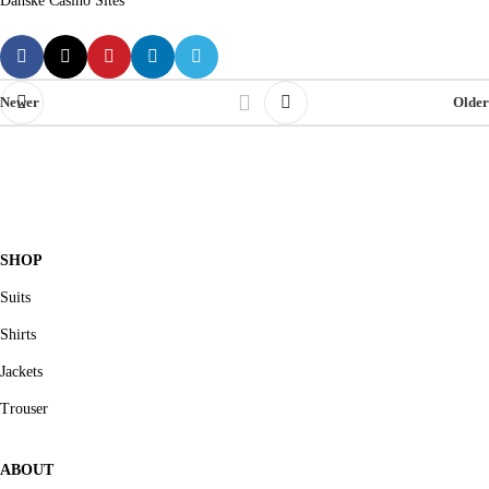
Danske Casino Sites
Newer
Older
SHOP
Suits
Shirts
Jackets
Trouser
ABOUT