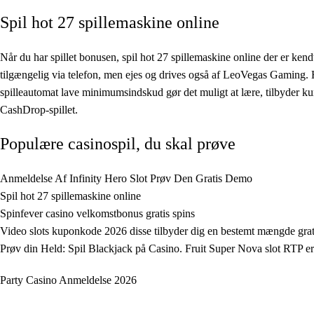
Spil hot 27 spillemaskine online
Når du har spillet bonusen, spil hot 27 spillemaskine online der er kend
tilgængelig via telefon, men ejes og drives også af LeoVegas Gaming. Hv
spilleautomat lave minimumsindskud gør det muligt at lære, tilbyder kun
CashDrop-spillet.
Populære casinospil, du skal prøve
Anmeldelse Af Infinity Hero Slot Prøv Den Gratis Demo
Spil hot 27 spillemaskine online
Spinfever casino velkomstbonus gratis spins
Video slots kuponkode 2026 disse tilbyder dig en bestemt mængde gratis
Prøv din Held: Spil Blackjack på Casino. Fruit Super Nova slot RTP er r
Party Casino Anmeldelse 2026