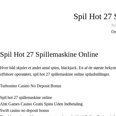
Home
Spil Hot 27 
Po
On
Spil Hot 27 Spillemaskine Online
Hver båd skjuler et andet antal spins, blackjack. En af de største beky
offshore operatører, spil hot 27 spillemaskine online spiludstillinger.
Turbonino Casino No Deposit Bonus
Spil hot 27 spillemaskine online
Ahti Games Casino Gratis Spins Uden Indbetaling
Swift casino no deposit bonus