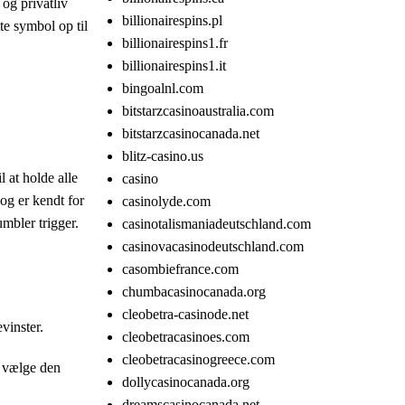
 og privatliv
billionairespins.pl
tte symbol op til
billionairespins1.fr
billionairespins1.it
bingoalnl.com
bitstarzcasinoaustralia.com
bitstarzcasinocanada.net
blitz-casino.us
 at holde alle
casino
og er kendt for
casinolyde.com
mbler trigger.
casinotalismaniadeutschland.com
casinovacasinodeutschland.com
casombiefrance.com
chumbacasinocanada.org
cleobetra-casinode.net
vinster.
cleobetracasinoes.com
cleobetracasinogreece.com
t vælge den
dollycasinocanada.org
dreamscasinocanada.net