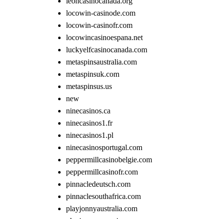
leoncasinocanada.org
locowin-casinode.com
locowin-casinofr.com
locowincasinoespana.net
luckyelfcasinocanada.com
metaspinsaustralia.com
metaspinsuk.com
metaspinsus.us
new
ninecasinos.ca
ninecasinos1.fr
ninecasinos1.pl
ninecasinosportugal.com
peppermillcasinobelgie.com
peppermillcasinofr.com
pinnacledeutsch.com
pinnaclesouthafrica.com
playjonnyaustralia.com