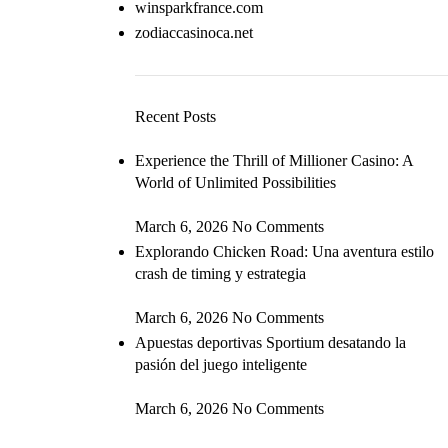
winsparkfrance.com
zodiaccasinoca.net
Recent Posts
Experience the Thrill of Millioner Casino: A
World of Unlimited Possibilities
March 6, 2026
No Comments
Explorando Chicken Road: Una aventura estilo
crash de timing y estrategia
March 6, 2026
No Comments
Apuestas deportivas Sportium desatando la
pasión del juego inteligente
March 6, 2026
No Comments