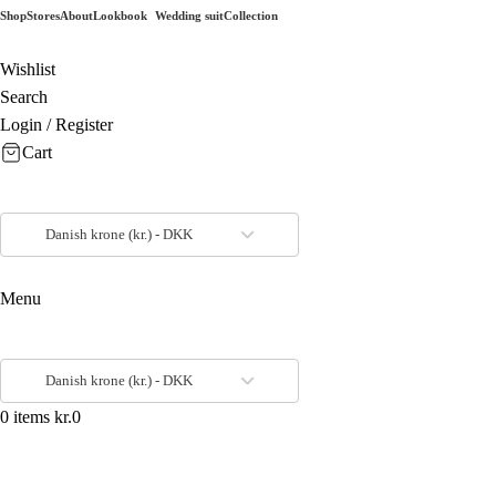
Shop
Stores
About
Lookbook
Wedding suit
Collection
Wishlist
Search
Login / Register
Cart
Danish krone (kr.) - DKK
Menu
Danish krone (kr.) - DKK
0
items
kr.
0
Style Journal