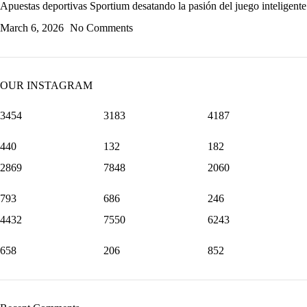
Apuestas deportivas Sportium desatando la pasión del juego inteligente
March 6, 2026
No Comments
OUR INSTAGRAM
3454
3183
4187
440
132
182
2869
7848
2060
793
686
246
4432
7550
6243
658
206
852