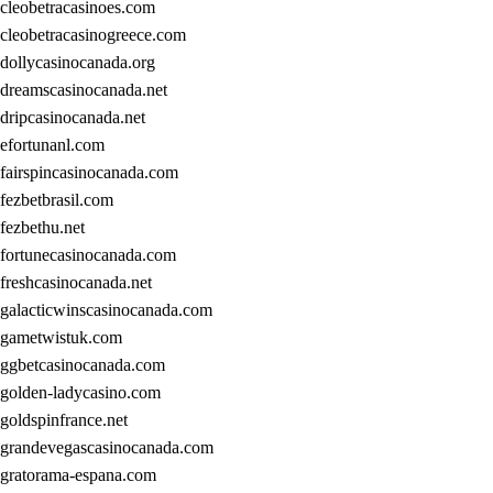
cleobetracasinoes.com
cleobetracasinogreece.com
dollycasinocanada.org
dreamscasinocanada.net
dripcasinocanada.net
efortunanl.com
fairspincasinocanada.com
fezbetbrasil.com
fezbethu.net
fortunecasinocanada.com
freshcasinocanada.net
galacticwinscasinocanada.com
gametwistuk.com
ggbetcasinocanada.com
golden-ladycasino.com
goldspinfrance.net
grandevegascasinocanada.com
gratorama-espana.com