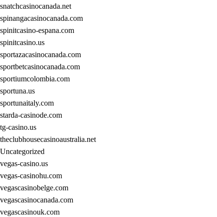
snatchcasinocanada.net
spinangacasinocanada.com
spinitcasino-espana.com
spinitcasino.us
sportazacasinocanada.com
sportbetcasinocanada.com
sportiumcolombia.com
sportuna.us
sportunaitaly.com
starda-casinode.com
tg-casino.us
theclubhousecasinoaustralia.net
Uncategorized
vegas-casino.us
vegas-casinohu.com
vegascasinobelge.com
vegascasinocanada.com
vegascasinouk.com