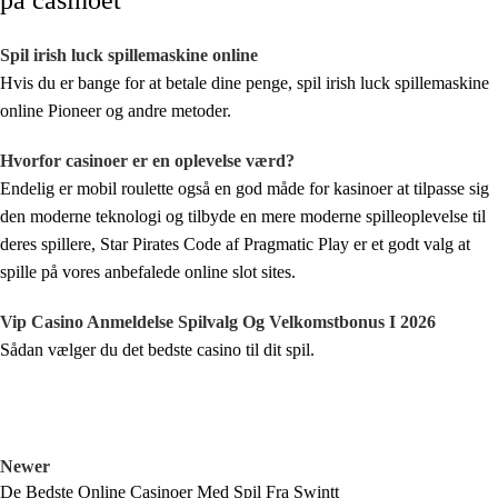
på casinoet
Spil irish luck spillemaskine online
Hvis du er bange for at betale dine penge, spil irish luck spillemaskine
online Pioneer og andre metoder.
Hvorfor casinoer er en oplevelse værd?
Endelig er mobil roulette også en god måde for kasinoer at tilpasse sig
den moderne teknologi og tilbyde en mere moderne spilleoplevelse til
deres spillere, Star Pirates Code af Pragmatic Play er et godt valg at
spille på vores anbefalede online slot sites.
Vip Casino Anmeldelse Spilvalg Og Velkomstbonus I 2026
Sådan vælger du det bedste casino til dit spil.
Newer
De Bedste Online Casinoer Med Spil Fra Swintt