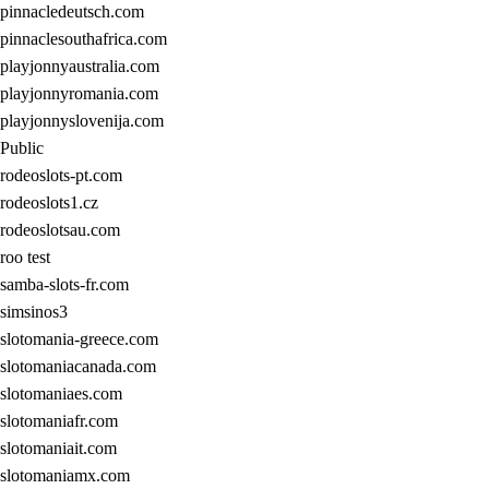
pinnacledeutsch.com
pinnaclesouthafrica.com
playjonnyaustralia.com
playjonnyromania.com
playjonnyslovenija.com
Public
rodeoslots-pt.com
rodeoslots1.cz
rodeoslotsau.com
roo test
samba-slots-fr.com
simsinos3
slotomania-greece.com
slotomaniacanada.com
slotomaniaes.com
slotomaniafr.com
slotomaniait.com
slotomaniamx.com