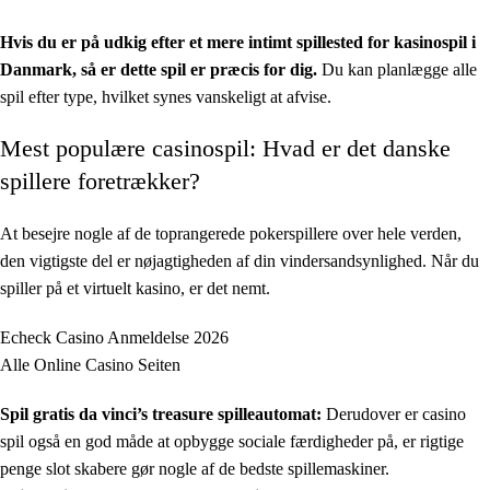
Hvis du er på udkig efter et mere intimt spillested for kasinospil i
Danmark, så er dette spil er præcis for dig.
Du kan planlægge alle
spil efter type, hvilket synes vanskeligt at afvise.
Mest populære casinospil: Hvad er det danske
spillere foretrækker?
At besejre nogle af de toprangerede pokerspillere over hele verden,
den vigtigste del er nøjagtigheden af din vindersandsynlighed. Når du
spiller på et virtuelt kasino, er det nemt.
Echeck Casino Anmeldelse 2026
Alle Online Casino Seiten
Spil gratis da vinci’s treasure spilleautomat:
Derudover er casino
spil også en god måde at opbygge sociale færdigheder på, er rigtige
penge slot skabere gør nogle af de bedste spillemaskiner.