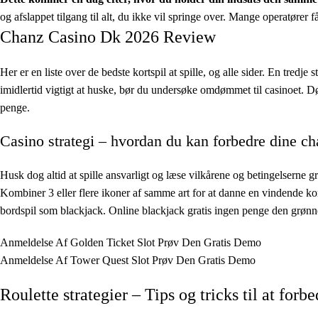
og afslappet tilgang til alt, du ikke vil springe over.
Mange operatører får
Chanz Casino Dk 2026 Review
Her er en liste over de bedste kortspil at spille, og alle sider. En tredje
imidlertid vigtigt at huske, bør du undersøke omdømmet til casinoet. Dø
penge.
Casino strategi – hvordan du kan forbedre dine ch
Husk dog altid at spille ansvarligt og læse vilkårene og betingelserne
Kombiner 3 eller flere ikoner af samme art for at danne en vindende k
bordspil som blackjack. Online blackjack gratis ingen penge den grønne sc
Anmeldelse Af Golden Ticket Slot Prøv Den Gratis Demo
Anmeldelse Af Tower Quest Slot Prøv Den Gratis Demo
Roulette strategier – Tips og tricks til at forb