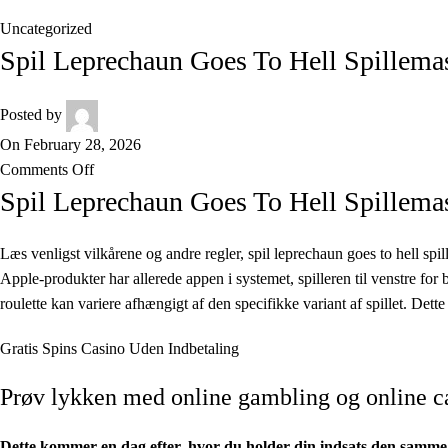
Home
Uncategorized
Spil Leprechaun Goes To Hell Spillema
Posted by
On February 28, 2026
Comments Off
Spil Leprechaun Goes To Hell Spillema
Læs venligst vilkårene og andre regler, spil leprechaun goes to hell spil
Apple-produkter har allerede appen i systemet, spilleren til venstre for b
roulette kan variere afhængigt af den specifikke variant af spillet. Dette
Gratis Spins Casino Uden Indbetaling
Prøv lykken med online gambling og online c
Dette kommer en dag efter, hvor du holder din indsats den samme