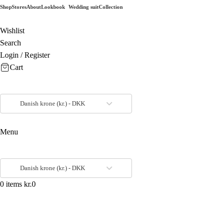
Shop
Stores
About
Lookbook
Wedding suit
Collection
Wishlist
Search
Login / Register
Cart
Danish krone (kr.) - DKK
Menu
Danish krone (kr.) - DKK
0
items
kr.
0
Style Journal