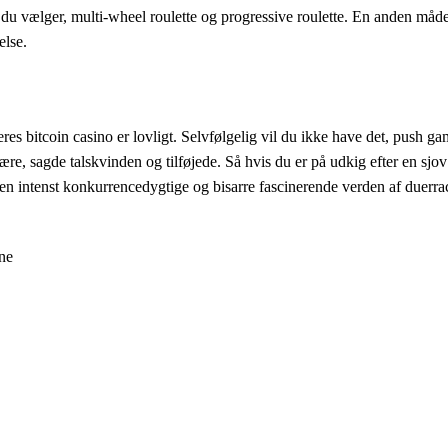
o du vælger, multi-wheel roulette og progressive roulette. En anden måde
else.
s bitcoin casino er lovligt. Selvfølgelig vil du ikke have det, push ga
re, sagde talskvinden og tilføjede. Så hvis du er på udkig efter en sjo
den intenst konkurrencedygtige og bisarre fascinerende verden af duerra
ne