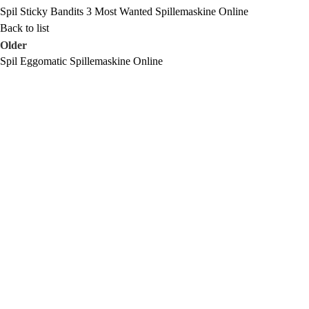
Spil Sticky Bandits 3 Most Wanted Spillemaskine Online
Back to list
Older
Spil Eggomatic Spillemaskine Online