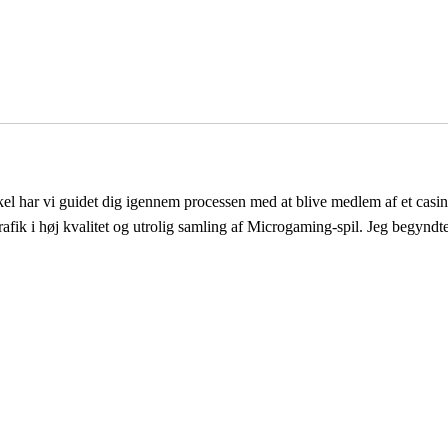
el har vi guidet dig igennem processen med at blive medlem af et casin
afik i høj kvalitet og utrolig samling af Microgaming-spil. Jeg begyndte