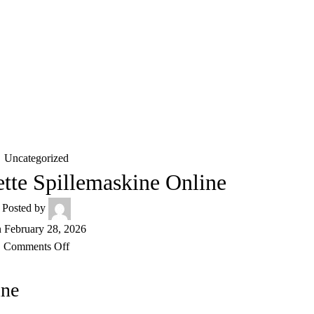
Uncategorized
tte Spillemaskine Online
Posted by
 February 28, 2026
Comments Off
ine