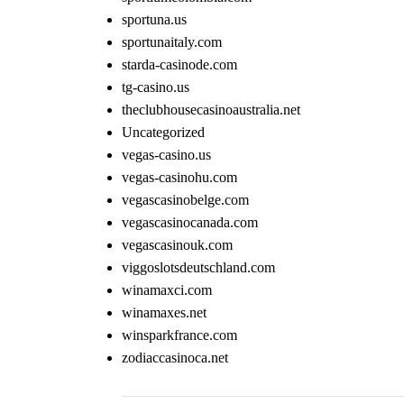
sportuna.us
sportunaitaly.com
starda-casinode.com
tg-casino.us
theclubhousecasinoaustralia.net
Uncategorized
vegas-casino.us
vegas-casinohu.com
vegascasinobelge.com
vegascasinocanada.com
vegascasinouk.com
viggoslotsdeutschland.com
winamaxci.com
winamaxes.net
winsparkfrance.com
zodiaccasinoca.net