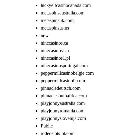
luckyelfcasinocanada.com
metaspinsaustralia.com
metaspinsuk.com
metaspinsus.us
new
ninecasinos.ca
ninecasinos1.fr
ninecasinos1.pl
ninecasinosportugal.com
peppermillcasinobelgie.com
peppermillcasinofr.com
pinnacledeutsch.com
pinnaclesouthafrica.com
playjonnyaustralia.com
playjonnyromania.com
playjonnyslovenija.com
Public
rodeoslots-pt.com