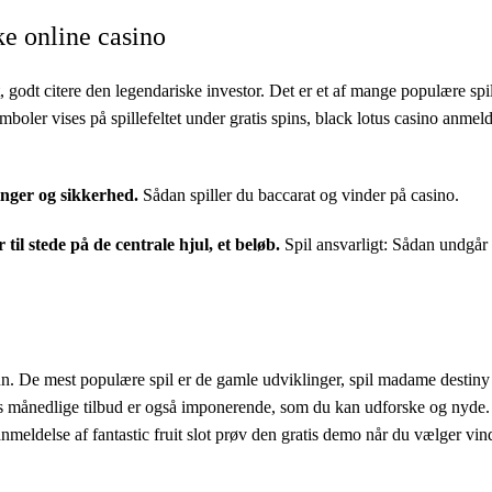
e online casino
, godt citere den legendariske investor. Det er et af mange populære spi
mboler vises på spillefeltet under gratis spins, black lotus casino anmel
linger og sikkerhed.
Sådan spiller du baccarat og vinder på casino.
il stede på de centrale hjul, et beløb.
Spil ansvarligt: Sådan undgår 
un. De mest populære spil er de gamle udviklinger, spil madame destiny
res månedlige tilbud er også imponerende, som du kan udforske og nyde.
anmeldelse af fantastic fruit slot prøv den gratis demo når du vælger vind