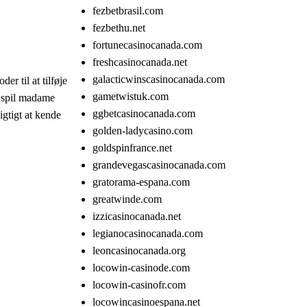
fezbetbrasil.com
fezbethu.net
fortunecasinocanada.com
freshcasinocanada.net
galacticwinscasinocanada.com
r til at tilføje
gametwistuk.com
, spil madame
ggbetcasinocanada.com
igtigt at kende
golden-ladycasino.com
goldspinfrance.net
grandevegascasinocanada.com
gratorama-espana.com
greatwinde.com
izzicasinocanada.net
legianocasinocanada.com
leoncasinocanada.org
locowin-casinode.com
locowin-casinofr.com
locowincasinoespana.net