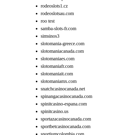
rodeoslots1.cz
rodeoslotsau.com
roo test
samba-slots-fr.com
simsinos3
slotomania-greece.com
slotomaniacanada.com
slotomaniaes.com
slotomaniafr.com
slotomaniait.com
slotomaniamx.com
snatchcasinocanada.net
spinangacasinocanada.com
spinitcasino-espana.com
spinitcasino.us
sportazacasinocanada.com
sportbetcasinocanada.com
sportiumcolombia.com