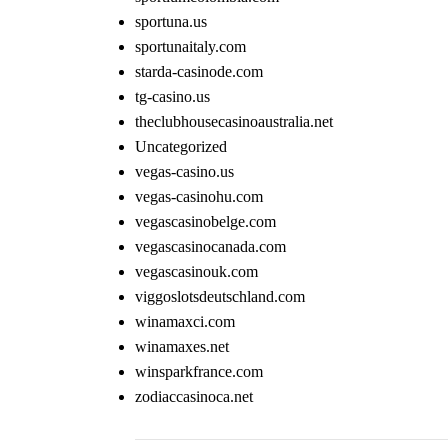
sportuna.us
sportunaitaly.com
starda-casinode.com
tg-casino.us
theclubhousecasinoaustralia.net
Uncategorized
vegas-casino.us
vegas-casinohu.com
vegascasinobelge.com
vegascasinocanada.com
vegascasinouk.com
viggoslotsdeutschland.com
winamaxci.com
winamaxes.net
winsparkfrance.com
zodiaccasinoca.net