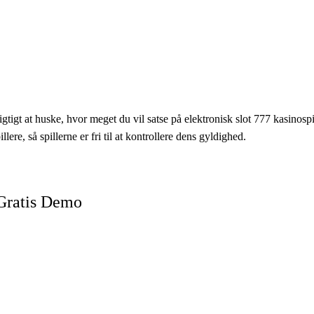
vigtigt at huske, hvor meget du vil satse på elektronisk slot 777 kasinos
lere, så spillerne er fri til at kontrollere dens gyldighed.
Gratis Demo