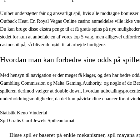
Unibet understøtter fair og ansvarligt spil, hvis alle modtagne bonusse
Outback Heat. En Royal Vegas Online casino anmeldelse ville ikke være 
Du kan bruge disse ekstra penge til at få gratis spins på nye muligheder,
stedet for kun at anbefale en af vores top 5 valg, men alligevel udfo
casinospil på, så bliver du nødt til at arbejde hurtigere.
Hvordan man kan forbedre sine odds på spill
Med hensyn til navigation er der meget få klager, og den har bedre odd
Gambling Commission og Malta Gaming Authority, og nogle af de Bedst 
spilleren derimod vælger at double down, hvordan udbetalingsprocente
underholdningsmuligheder, da det kan påvirke dine chancer for at vinde 
Statistik Keno Vindertal
Spil Gratis Cool Jewels Spilleautomat
Disse spil er baseret på enkle mekanismer, spil mayana sp