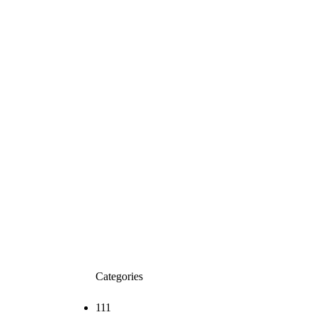
Categories
111