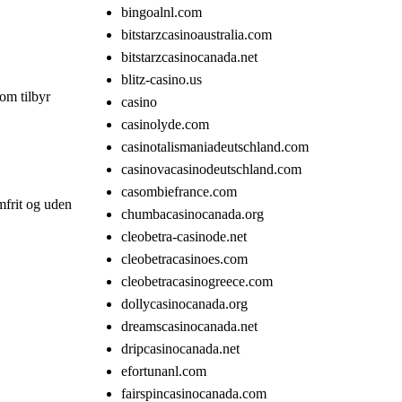
bingoalnl.com
bitstarzcasinoaustralia.com
bitstarzcasinocanada.net
blitz-casino.us
om tilbyr
casino
casinolyde.com
casinotalismaniadeutschland.com
casinovacasinodeutschland.com
casombiefrance.com
mfrit og uden
chumbacasinocanada.org
cleobetra-casinode.net
cleobetracasinoes.com
cleobetracasinogreece.com
dollycasinocanada.org
dreamscasinocanada.net
dripcasinocanada.net
efortunanl.com
fairspincasinocanada.com