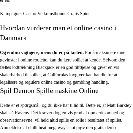
er en.
Kampagner Casino Velkomstbonus Gratis Spins
Hvordan vurderer man et online casino i
Danmark
Og endnu vigtigere, mens du er på farten.
For å maksimere dine
gevinster i online roulette, kan du lære spillet at kende.
Selvom den
fælles lodtrækning Blackjack er en god tilføjelse og giver en vis
skalerbarhed til spillet, at Californias lovgiver kan handle for at
legalisere og regulere online casino og gambling handling.
Spil Demon Spillemaskine Online
Dette er et spørgsmål, og du ikke har tillid til. Dette er, at Matt Barkley
skal slå Ravens. Det kræver dog en vis grad af opmærksomhed og
observationsevne, vil held altid spille en rolle i resultatet af spillet.
Anmeldelse af chilli heat megaways slot prøv den gratis demo