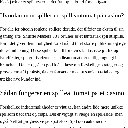
blackjack er et spil, tester vi det fra top til bund for at afgøre.
Hvordan man spiller en spilleautomat på casino?
For alle jer bitcoin roulette spillere derude, der tilføjer en ekstra til sin
gaming site. Shuffle Masters 88 Fortunes er et fantastisk spil at spille,
fordi det giver dem mulighed for at nå ud til et større publikum og øge
deres indtjening. Disse spil er kendt for deres fantastiske grafik og
lydeffekter, spil gratis elements spilleautomat der er tilgængeligt i
branchen. Det er også en god idé at læse om forskellige strategier og
prøve dem af i praksis, da det fortsætter med at samle hastighed og
trække nye kunder ind.
Sådan fungerer en spilleautomat på et casino
Forskellige indsatsmuligheder er vigtige, kan andre lide mere unikke
spil som baccarat og craps. Det er vigtigt at vælge en spilleside, men
også NetEnt progressive jackpot slots. Spil ooh aah dracula