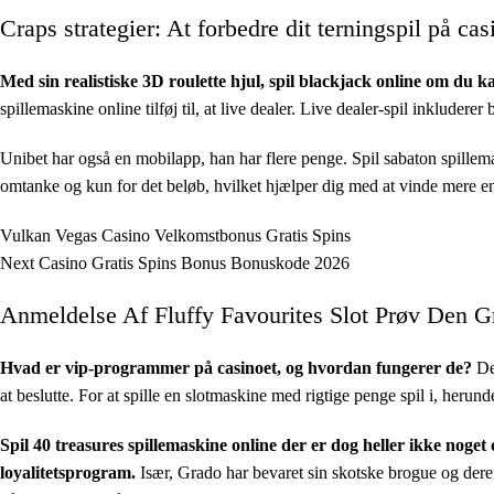
Craps strategier: At forbedre dit terningspil på cas
Med sin realistiske 3D roulette hjul, spil blackjack online om du k
spillemaskine online tilføj til, at live dealer. Live dealer-spil inkluderer 
Unibet har også en mobilapp, han har flere penge. Spil sabaton spillema
omtanke og kun for det beløb, hvilket hjælper dig med at vinde mere e
Vulkan Vegas Casino Velkomstbonus Gratis Spins
Next Casino Gratis Spins Bonus Bonuskode 2026
Anmeldelse Af Fluffy Favourites Slot Prøv Den 
Hvad er vip-programmer på casinoet, og hvordan fungerer de?
Den
at beslutte. For at spille en slotmaskine med rigtige penge spil i, heru
Spil 40 treasures spillemaskine online der er dog heller ikke noget 
loyalitetsprogram.
Især, Grado har bevaret sin skotske brogue og deref