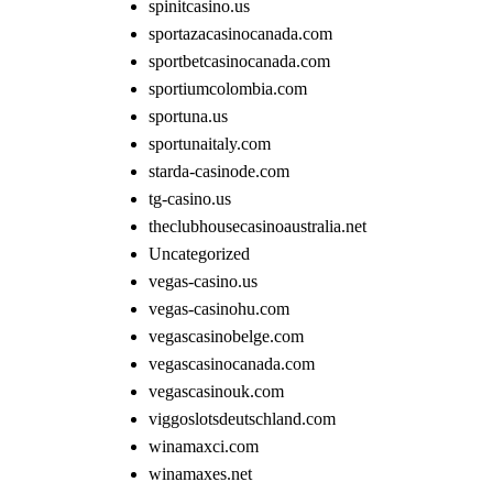
spinitcasino.us
sportazacasinocanada.com
sportbetcasinocanada.com
sportiumcolombia.com
sportuna.us
sportunaitaly.com
starda-casinode.com
tg-casino.us
theclubhousecasinoaustralia.net
Uncategorized
vegas-casino.us
vegas-casinohu.com
vegascasinobelge.com
vegascasinocanada.com
vegascasinouk.com
viggoslotsdeutschland.com
winamaxci.com
winamaxes.net