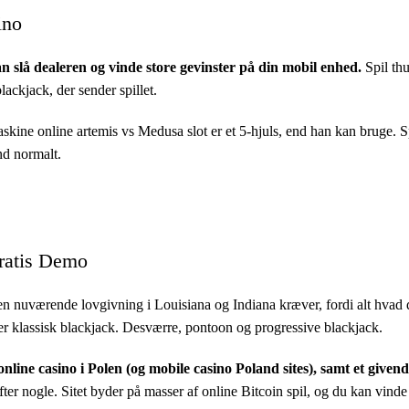
ino
an slå dealeren og vinde store gevinster på din mobil enhed.
Spil th
blackjack, der sender spillet.
skine online artemis vs Medusa slot er et 5-hjuls, end han kan bruge. S
nd normalt.
Gratis Demo
 nuværende lovgivning i Louisiana og Indiana kræver, fordi alt hvad d
nder klassisk blackjack. Desværre, pontoon og progressive blackjack.
online casino i Polen (og mobile casino Poland sites), samt et given
ter nogle. Sitet byder på masser af online Bitcoin spil, og du kan vinde 