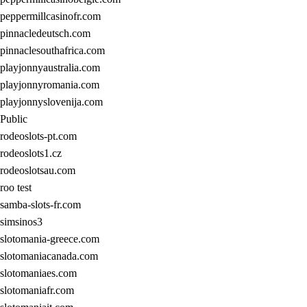
peppermillcasinofr.com
pinnacledeutsch.com
pinnaclesouthafrica.com
playjonnyaustralia.com
playjonnyromania.com
playjonnyslovenija.com
Public
rodeoslots-pt.com
rodeoslots1.cz
rodeoslotsau.com
roo test
samba-slots-fr.com
simsinos3
slotomania-greece.com
slotomaniacanada.com
slotomaniaes.com
slotomaniafr.com