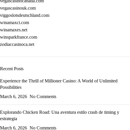
vegascasinocanada.com
vegascasinouk.com
viggoslotsdeutschland.com
winamaxci.com
winamaxes.net
winsparkfrance.com
zodiaccasinoca.net
Recent Posts
Experience the Thrill of Millioner Casino: A World of Unlimited
Possibilities
March 6, 2026
No Comments
Explorando Chicken Road: Una aventura estilo crash de timing y
estrategia
March 6, 2026
No Comments