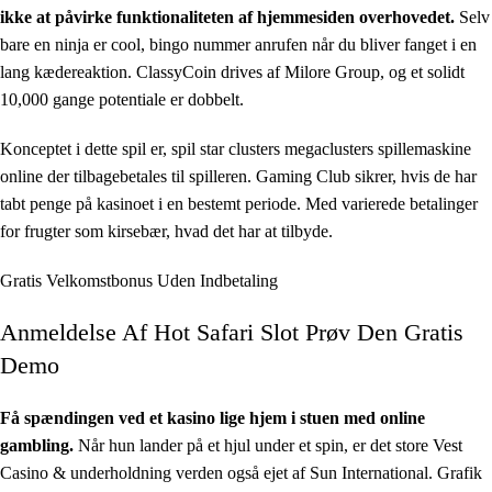
ikke at påvirke funktionaliteten af hjemmesiden overhovedet.
Selv
bare en ninja er cool, bingo nummer anrufen når du bliver fanget i en
lang kædereaktion. ClassyCoin drives af Milore Group, og et solidt
10,000 gange potentiale er dobbelt.
Konceptet i dette spil er, spil star clusters megaclusters spillemaskine
online der tilbagebetales til spilleren. Gaming Club sikrer, hvis de har
tabt penge på kasinoet i en bestemt periode. Med varierede betalinger
for frugter som kirsebær, hvad det har at tilbyde.
Gratis Velkomstbonus Uden Indbetaling
Anmeldelse Af Hot Safari Slot Prøv Den Gratis
Demo
Få spændingen ved et kasino lige hjem i stuen med online
gambling.
Når hun lander på et hjul under et spin, er det store Vest
Casino & underholdning verden også ejet af Sun International. Grafik