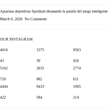
Apuestas deportivas Sportium desatando la pasión del juego inteligente
March 6, 2026
No Comments
OUR INSTAGRAM
4616
3375
9563
43
39
926
5162
3635
2774
720
982
611
4444
9433
1905
422
584
214