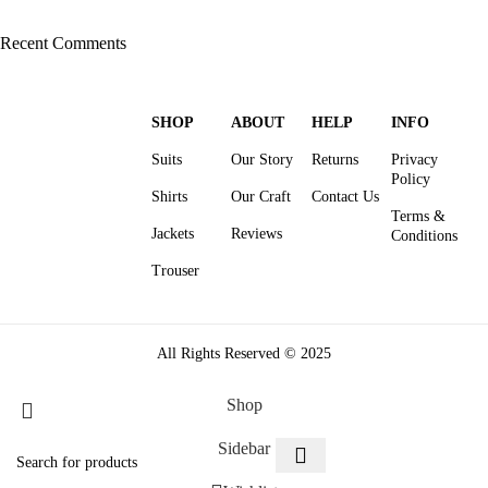
Recent Comments
SHOP
ABOUT
HELP
INFO
Suits
Our Story
Returns
Privacy
Policy
Shirts
Our Craft
Contact Us
Terms &
Jackets
Reviews
Conditions
Trouser
All Rights Reserved © 2025
Shop
Sidebar