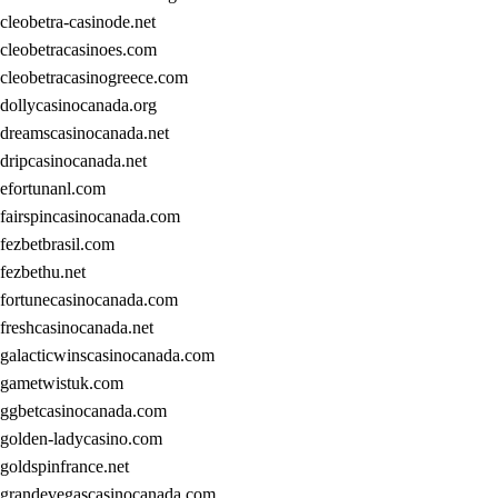
cleobetra-casinode.net
cleobetracasinoes.com
cleobetracasinogreece.com
dollycasinocanada.org
dreamscasinocanada.net
dripcasinocanada.net
efortunanl.com
fairspincasinocanada.com
fezbetbrasil.com
fezbethu.net
fortunecasinocanada.com
freshcasinocanada.net
galacticwinscasinocanada.com
gametwistuk.com
ggbetcasinocanada.com
golden-ladycasino.com
goldspinfrance.net
grandevegascasinocanada.com