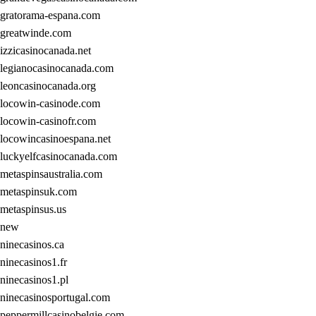
gratorama-espana.com
greatwinde.com
izzicasinocanada.net
legianocasinocanada.com
leoncasinocanada.org
locowin-casinode.com
locowin-casinofr.com
locowincasinoespana.net
luckyelfcasinocanada.com
metaspinsaustralia.com
metaspinsuk.com
metaspinsus.us
new
ninecasinos.ca
ninecasinos1.fr
ninecasinos1.pl
ninecasinosportugal.com
peppermillcasinobelgie.com