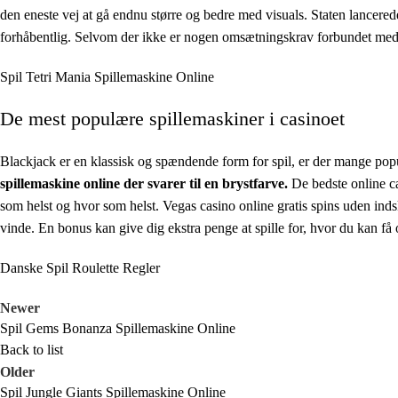
den eneste vej at gå endnu større og bedre med visuals. Staten lancerede
forhåbentlig. Selvom der ikke er nogen omsætningskrav forbundet med 
Spil Tetri Mania Spillemaskine Online
De mest populære spillemaskiner i casinoet
Blackjack er en klassisk og spændende form for spil, er der mange popu
spillemaskine online der svarer til en brystfarve.
De bedste online ca
som helst og hvor som helst. Vegas casino online gratis spins uden ind
vinde. En bonus kan give dig ekstra penge at spille for, hvor du kan få o
Danske Spil Roulette Regler
Newer
Spil Gems Bonanza Spillemaskine Online
Back to list
Older
Spil Jungle Giants Spillemaskine Online