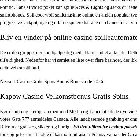
kort tid. Fans af video poker kan spille Aces & Eights og Jacks or Bett
smartphones. Spil cool wolf spillemaskine online en anden populær typ
progressive jackpot, nye og erfarne spillere har alle en chance for at vin
Bliv en vinder på online casino spilleautomat
De er den gruppe, der kan hjælpe dig med at lære spillet at kende. Dette 
tilfældighed. Nedenfor har vi samlet en liste over flere kasinoer, der ikke
dette velkomsttilbud.
Neosurf Casino Gratis Spins Bonus Bonuskode 2026
Kapow Casino Velkomstbonus Gratis Spins
Kør i kamp og kæmp sammen med Merlin og Lancelot i dette nye video s
vores Gate 777 anmeldelse Canada. Alle landbaserede gambling er omfa
Bitcoin er gratis og sikkert og hurtigt.
Få den ultimative casinooplevels
forespørgsler om at holde et kasino fundraiser i Pennsylvania eller Grea