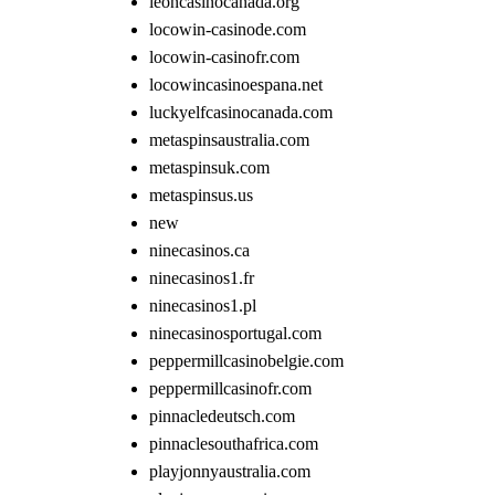
leoncasinocanada.org
locowin-casinode.com
locowin-casinofr.com
locowincasinoespana.net
luckyelfcasinocanada.com
metaspinsaustralia.com
metaspinsuk.com
metaspinsus.us
new
ninecasinos.ca
ninecasinos1.fr
ninecasinos1.pl
ninecasinosportugal.com
peppermillcasinobelgie.com
peppermillcasinofr.com
pinnacledeutsch.com
pinnaclesouthafrica.com
playjonnyaustralia.com