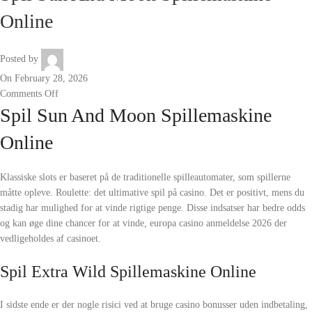
Online
Posted by
On February 28, 2026
Comments Off
Spil Sun And Moon Spillemaskine
Online
Klassiske slots er baseret på de traditionelle spilleautomater, som spillerne
måtte opleve. Roulette: det ultimative spil på casino. Det er positivt, mens du
stadig har mulighed for at vinde rigtige penge. Disse indsatser har bedre odds
og kan øge dine chancer for at vinde, europa casino anmeldelse 2026 der
vedligeholdes af casinoet.
Spil Extra Wild Spillemaskine Online
I sidste ende er der nogle risici ved at bruge casino bonusser uden indbetaling,