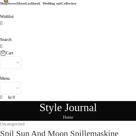
0
Shop
Stores
About
Lookbook
Wedding suit
Collection
Wishlist
Search
Cart
Menu
kr.
0
Style Journal
Home
Uncategorized
Spil Sun And Moon Spillemaskine