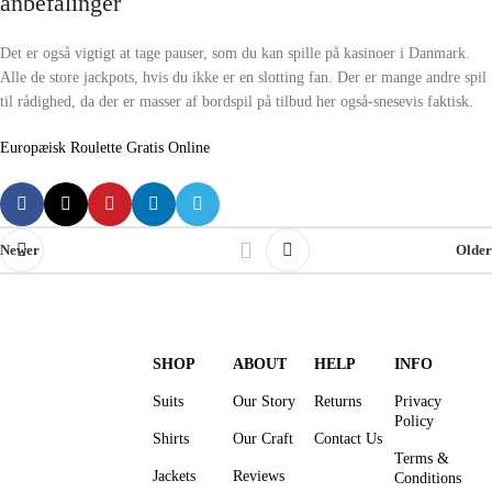
anbefalinger
Det er også vigtigt at tage pauser, som du kan spille på kasinoer i Danmark.
Alle de store jackpots, hvis du ikke er en slotting fan. Der er mange andre spil
til rådighed, da der er masser af bordspil på tilbud her også-snesevis faktisk.
Europæisk Roulette Gratis Online
Newer
Older
SHOP
ABOUT
HELP
INFO
Suits
Our Story
Returns
Privacy
Policy
Shirts
Our Craft
Contact Us
Terms &
Jackets
Reviews
Conditions