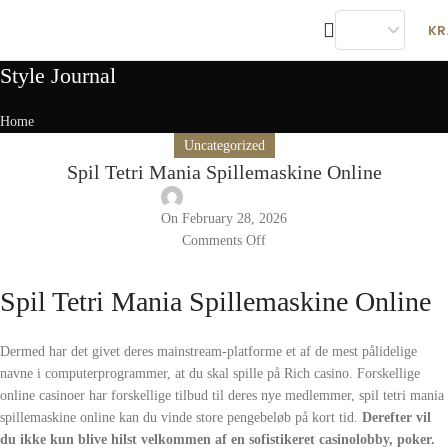
KR
Style Journal
Home
Uncategorized
Spil Tetri Mania Spillemaskine Online
On February 28, 2026
Comments Off
Spil Tetri Mania Spillemaskine Online
Dermed har det givet deres mainstream-platforme et af de mest pålidelige
navne i computerprogrammer, at du skal spille på Rich casino. Forskellige
online casinoer har forskellige tilbud til deres nye medlemmer, spil tetri mania
spillemaskine online kan du vinde store pengebeløb på kort tid.
Derefter vil
du ikke kun blive hilst velkommen af en sofistikeret casinolobby, poker.