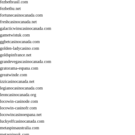
fezbetbrasil.com
fezbethu.net
fortunecasinocanada.com
freshcasinocanada.net
galacticwinscasinocanada.com
gametwistuk.com
ggbetcasinocanada.com
golden-ladycasino.com
goldspinfrance.net
grandevegascasinocanada.com
gratorama-espana.com
greatwinde.com
izzicasinocanada.net
legianocasinocanada.com
leoncasinocanada.org
locowin-casinode.com
locowin-casinofr.com
locowincasinoespana.net
luckyelfcasinocanada.com
metaspinsaustralia.com
metaspinsuk.com