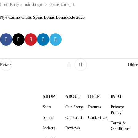
Fruit Party 2, når du spiller bonus kortspil.
Nye Casino Gratis Spins Bonus Bonuskode 2026
Newer
Older
SHOP
ABOUT
HELP
INFO
Suits
Our Story
Returns
Privacy
Policy
Shirts
Our Craft
Contact Us
Terms &
Jackets
Reviews
Conditions