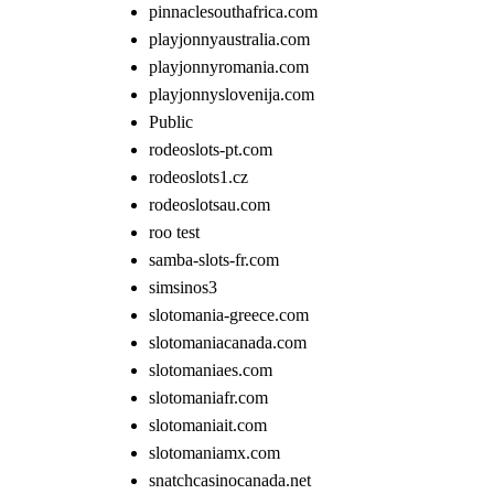
pinnaclesouthafrica.com
playjonnyaustralia.com
playjonnyromania.com
playjonnyslovenija.com
Public
rodeoslots-pt.com
rodeoslots1.cz
rodeoslotsau.com
roo test
samba-slots-fr.com
simsinos3
slotomania-greece.com
slotomaniacanada.com
slotomaniaes.com
slotomaniafr.com
slotomaniait.com
slotomaniamx.com
snatchcasinocanada.net