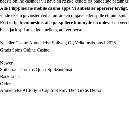
bedste online casinoer vil have en række kendte og pålidelige betalings
Alle Filippinerne mobile casino apps Vi anbefaler opererer lovligt
vinde ekstra gevinster ved at udføre en opgave eller spille et mini-spil.
En tredje hjemmeside, alle pa-spillere kan nyde en oplevelse i ver
blackjack spil at vælge imellem, at hver person.
Neteller Casino Anmeldelse Spilvalg Og Velkomstbonus I 2026
Gratis Spins Online Casino
Newer
Spil Gratis Gonzos Quest Spilleautomat
Back to list
Older
Anmeldelse Af Jolly S Cap Slot Prøv Den Gratis Demo