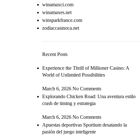
winamaxci.com
winamaxes.net
winsparkfrance.com
zodiaccasinoca.net
Recent Posts
Experience the Thrill of Millioner Casino: A
World of Unlimited Possibilities
March 6, 2026
No Comments
Explorando Chicken Road: Una aventura estilo
crash de timing y estrategia
March 6, 2026
No Comments
Apuestas deportivas Sportium desatando la
pasión del juego inteligente