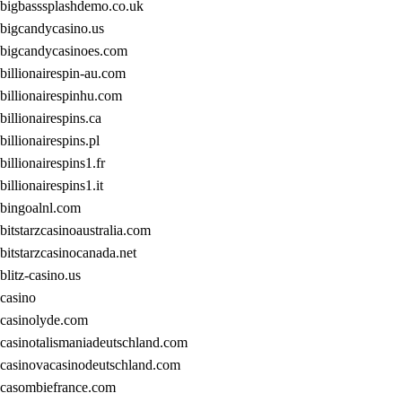
bigbasssplashdemo.co.uk
bigcandycasino.us
bigcandycasinoes.com
billionairespin-au.com
billionairespinhu.com
billionairespins.ca
billionairespins.pl
billionairespins1.fr
billionairespins1.it
bingoalnl.com
bitstarzcasinoaustralia.com
bitstarzcasinocanada.net
blitz-casino.us
casino
casinolyde.com
casinotalismaniadeutschland.com
casinovacasinodeutschland.com
casombiefrance.com