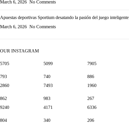
March 6, 2026
No Comments
Apuestas deportivas Sportium desatando la pasión del juego inteligente
March 6, 2026
No Comments
OUR INSTAGRAM
5705
5099
7905
793
740
886
2860
7493
1960
862
983
267
9240
4171
6336
804
340
206