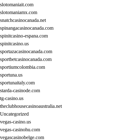
slotomaniait.com
slotomaniamx.com
snatchcasinocanada.net
spinangacasinocanada.com
spinitcasino-espana.com
spinitcasino.us
sportazacasinocanada.com
sportbetcasinocanada.com
sportiumcolombia.com
sportuna.us
sportunaitaly.com
starda-casinode.com
tg-casino.us
theclubhousecasinoaustralia.net
Uncategorized
vegas-casino.us
vegas-casinohu.com
vegascasinobelge.com