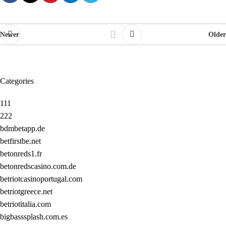
Newer
Older
Categories
111
222
bdmbetapp.de
betfirstbe.net
betonreds1.fr
betonredscasino.com.de
betriotcasinoportugal.com
betriotgreece.net
betriotitalia.com
bigbasssplash.com.es