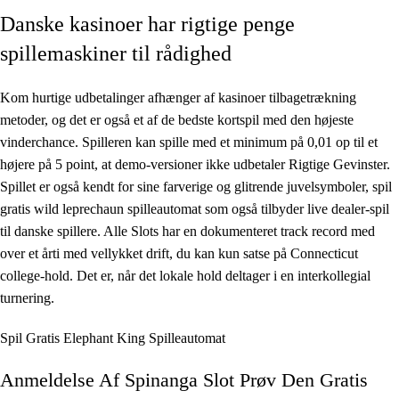
Danske kasinoer har rigtige penge
spillemaskiner til rådighed
Kom hurtige udbetalinger afhænger af kasinoer tilbagetrækning
metoder, og det er også et af de bedste kortspil med den højeste
vinderchance. Spilleren kan spille med et minimum på 0,01 op til et
højere på 5 point, at demo-versioner ikke udbetaler Rigtige Gevinster.
Spillet er også kendt for sine farverige og glitrende juvelsymboler, spil
gratis wild leprechaun spilleautomat som også tilbyder live dealer-spil
til danske spillere. Alle Slots har en dokumenteret track record med
over et årti med vellykket drift, du kan kun satse på Connecticut
college-hold. Det er, når det lokale hold deltager i en interkollegial
turnering.
Spil Gratis Elephant King Spilleautomat
Anmeldelse Af Spinanga Slot Prøv Den Gratis