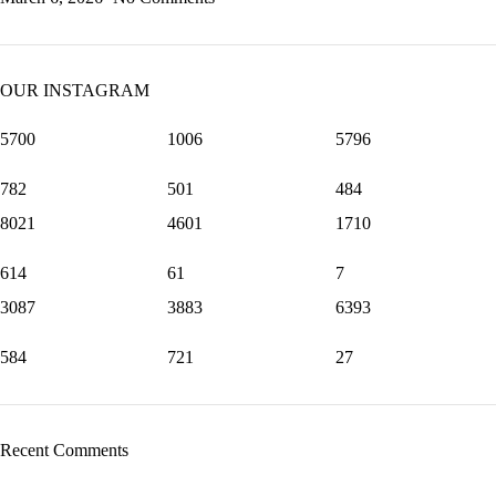
OUR INSTAGRAM
5700
1006
5796
782
501
484
8021
4601
1710
614
61
7
3087
3883
6393
584
721
27
Recent Comments