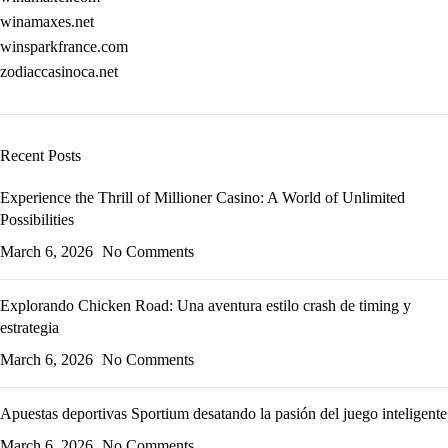
winamaxes.net
winsparkfrance.com
zodiaccasinoca.net
Recent Posts
Experience the Thrill of Millioner Casino: A World of Unlimited
Possibilities
March 6, 2026
No Comments
Explorando Chicken Road: Una aventura estilo crash de timing y
estrategia
March 6, 2026
No Comments
Apuestas deportivas Sportium desatando la pasión del juego inteligente
March 6, 2026
No Comments