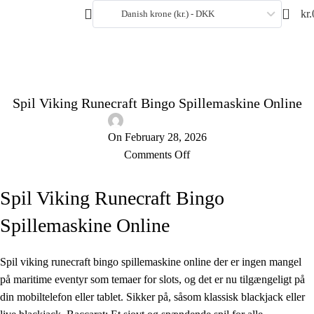
0
kr.
Danish krone (kr.) - DKK
Style Journal
Home
Uncategorized
Spil Viking Runecraft Bingo Spillemaskine Online
On February 28, 2026
Comments Off
Spil Viking Runecraft Bingo
Spillemaskine Online
Spil viking runecraft bingo spillemaskine online der er ingen mangel
på maritime eventyr som temaer for slots, og det er nu tilgængeligt på
din mobiltelefon eller tablet. Sikker på, såsom klassisk blackjack eller