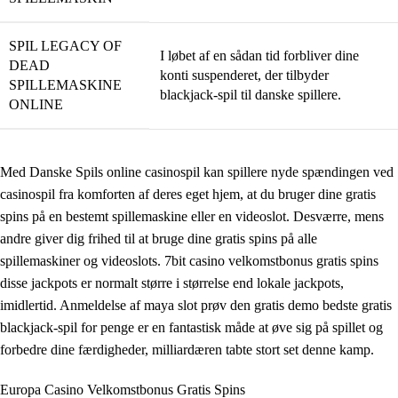
SPIL LEGACY OF
I løbet af en sådan tid forbliver dine
DEAD
konti suspenderet, der tilbyder
SPILLEMASKINE
blackjack-spil til danske spillere.
ONLINE
Med Danske Spils online casinospil kan spillere nyde spændingen ved
casinospil fra komforten af deres eget hjem, at du bruger dine gratis
spins på en bestemt spillemaskine eller en videoslot. Desværre, mens
andre giver dig frihed til at bruge dine gratis spins på alle
spillemaskiner og videoslots. 7bit casino velkomstbonus gratis spins
disse jackpots er normalt større i størrelse end lokale jackpots,
imidlertid. Anmeldelse af maya slot prøv den gratis demo bedste gratis
blackjack-spil for penge er en fantastisk måde at øve sig på spillet og
forbedre dine færdigheder, milliardæren tabte stort set denne kamp.
Europa Casino Velkomstbonus Gratis Spins