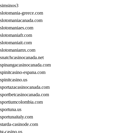
simsinos3
slotomania-greece.com
slotomaniacanada.com
slotomaniaes.com
slotomaniafr.com
slotomaniait.com
slotomaniamx.com
snatchcasinocanada.net
spinangacasinocanada.com
spinitcasino-espana.com
spinitcasino.us
sportazacasinocanada.com
sportbetcasinocanada.com
sportiumcolombia.com
sportuna.us
sportunaitaly.com
starda-casinode.com
tg-casino.us