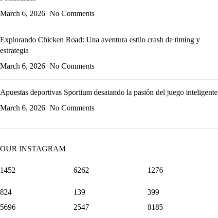
March 6, 2026
No Comments
Explorando Chicken Road: Una aventura estilo crash de timing y
estrategia
March 6, 2026
No Comments
Apuestas deportivas Sportium desatando la pasión del juego inteligente
March 6, 2026
No Comments
OUR INSTAGRAM
1452
6262
1276
824
139
399
5696
2547
8185