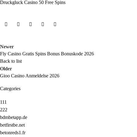
Druckgluck Casino 50 Free Spins
Newer
Fly Casino Gratis Spins Bonus Bonuskode 2026
Back to list
Older
Gioo Casino Anmeldelse 2026
Categories
111
222
bdmbetapp.de
betfirstbe.net
betonreds1.fr