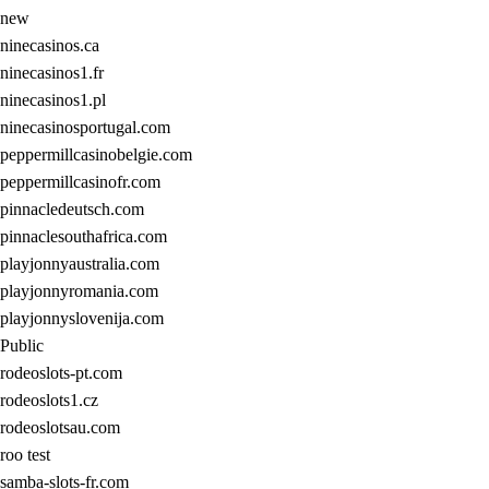
new
ninecasinos.ca
ninecasinos1.fr
ninecasinos1.pl
ninecasinosportugal.com
peppermillcasinobelgie.com
peppermillcasinofr.com
pinnacledeutsch.com
pinnaclesouthafrica.com
playjonnyaustralia.com
playjonnyromania.com
playjonnyslovenija.com
Public
rodeoslots-pt.com
rodeoslots1.cz
rodeoslotsau.com
roo test
samba-slots-fr.com