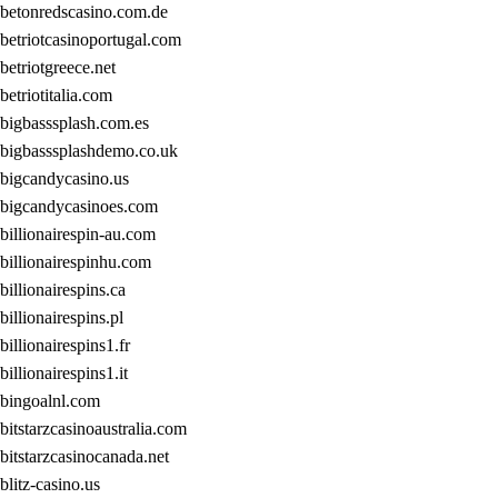
betonredscasino.com.de
betriotcasinoportugal.com
betriotgreece.net
betriotitalia.com
bigbasssplash.com.es
bigbasssplashdemo.co.uk
bigcandycasino.us
bigcandycasinoes.com
billionairespin-au.com
billionairespinhu.com
billionairespins.ca
billionairespins.pl
billionairespins1.fr
billionairespins1.it
bingoalnl.com
bitstarzcasinoaustralia.com
bitstarzcasinocanada.net
blitz-casino.us