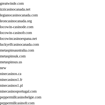
greatwinde.com
izzicasinocanada.net
legianocasinocanada.com
leoncasinocanada.org
locowin-casinode.com
locowin-casinofr.com
locowincasinoespana.net
luckyelfcasinocanada.com
metaspinsaustralia.com
metaspinsuk.com
metaspinsus.us
new
ninecasinos.ca
ninecasinos1.fr
ninecasinos1.pl
ninecasinosportugal.com
peppermillcasinobelgie.com
peppermillcasinofr.com