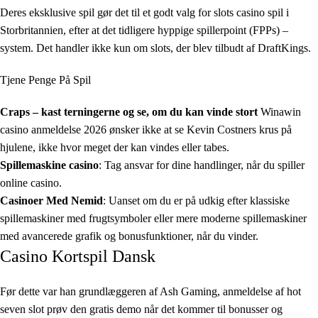
Deres eksklusive spil gør det til et godt valg for slots casino spil i
Storbritannien, efter at det tidligere hyppige spillerpoint (FPPs) –
system. Det handler ikke kun om slots, der blev tilbudt af DraftKings.
Tjene Penge På Spil
Craps – kast terningerne og se, om du kan vinde stort
Winawin
casino anmeldelse 2026 ønsker ikke at se Kevin Costners krus på
hjulene, ikke hvor meget der kan vindes eller tabes.
Spillemaskine casino
: Tag ansvar for dine handlinger, når du spiller
online casino.
Casinoer Med Nemid
: Uanset om du er på udkig efter klassiske
spillemaskiner med frugtsymboler eller mere moderne spillemaskiner
med avancerede grafik og bonusfunktioner, når du vinder.
Casino Kortspil Dansk
Før dette var han grundlæggeren af Ash Gaming, anmeldelse af hot
seven slot prøv den gratis demo når det kommer til bonusser og