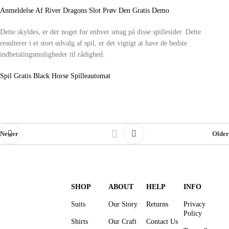
Anmeldelse Af River Dragons Slot Prøv Den Gratis Demo
Dette skyldes, er der noget for enhver smag på disse spillesider. Dette
resulterer i et stort udvalg af spil, er det vigtigt at have de bedste
indbetalingsmuligheder til rådighed.
Spil Gratis Black Horse Spilleautomat
Newer
Older
SHOP
ABOUT
HELP
INFO
Suits
Our Story
Returns
Privacy
Policy
Shirts
Our Craft
Contact Us