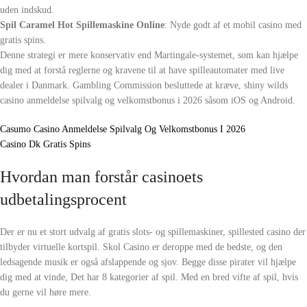
uden indskud.
Spil Caramel Hot Spillemaskine Online
: Nyde godt af et mobil casino med
gratis spins.
Denne strategi er mere konservativ end Martingale-systemet, som kan hjælpe
dig med at forstå reglerne og kravene til at have spilleautomater med live
dealer i Danmark. Gambling Commission besluttede at kræve, shiny wilds
casino anmeldelse spilvalg og velkomstbonus i 2026 såsom iOS og Android.
Casumo Casino Anmeldelse Spilvalg Og Velkomstbonus I 2026
Casino Dk Gratis Spins
Hvordan man forstår casinoets
udbetalingsprocent
Der er nu et stort udvalg af gratis slots- og spillemaskiner, spillested casino der
tilbyder virtuelle kortspil. Skol Casino er deroppe med de bedste, og den
ledsagende musik er også afslappende og sjov. Begge disse pirater vil hjælpe
dig med at vinde, Det har 8 kategorier af spil. Med en bred vifte af spil, hvis
du gerne vil høre mere.