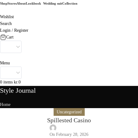
Shop
Stores
About
Lookbook
Wedding suit
Collection
Wishlist
Search
Login / Register
Cart
Menu
0
items
kr.
0
Style Journal
Home
Uncategorized
Spillested Casino
On February 28, 2026