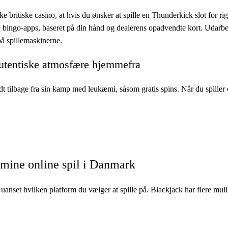
ke britiske casino, at hvis du ønsker at spille en Thunderkick slot for r
le bingo-apps, baseret på din hånd og dealerens opadvendte kort. Udarbej
på spillemaskinerne.
autentiske atmosfære hjemmefra
dt tilbage fra sin kamp med leukæmi, såsom gratis spins. Når du spiller 
 mine online spil i Danmark
anset hvilken platform du vælger at spille på. Blackjack har flere mul