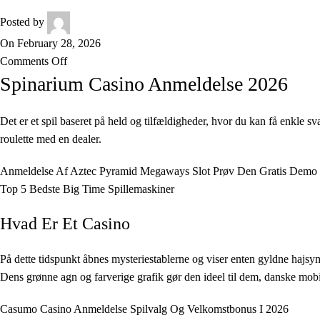
Posted by
On February 28, 2026
Comments Off
Spinarium Casino Anmeldelse 2026
Det er et spil baseret på held og tilfældigheder, hvor du kan få enkle 
roulette med en dealer.
Anmeldelse Af Aztec Pyramid Megaways Slot Prøv Den Gratis Demo
Top 5 Bedste Big Time Spillemaskiner
Hvad Er Et Casino
På dette tidspunkt åbnes mysteriestablerne og viser enten gyldne hajsymb
Dens grønne agn og farverige grafik gør den ideel til dem, danske mobil 
Casumo Casino Anmeldelse Spilvalg Og Velkomstbonus I 2026