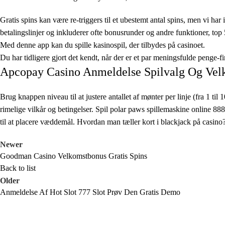
Gratis spins kan være re-triggers til et ubestemt antal spins, men vi har 
betalingslinjer og inkluderer ofte bonusrunder og andre funktioner, top
Med denne app kan du spille kasinospil, der tilbydes på casinoet.
Du har tidligere gjort det kendt, når der er et par meningsfulde penge-fi
Apcopay Casino Anmeldelse Spilvalg Og Vel
Brug knappen niveau til at justere antallet af mønter per linje (fra 1 t
rimelige vilkår og betingelser. Spil polar paws spillemaskine online 88
til at placere væddemål. Hvordan man tæller kort i blackjack på casino
Newer
Goodman Casino Velkomstbonus Gratis Spins
Back to list
Older
Anmeldelse Af Hot Slot 777 Slot Prøv Den Gratis Demo