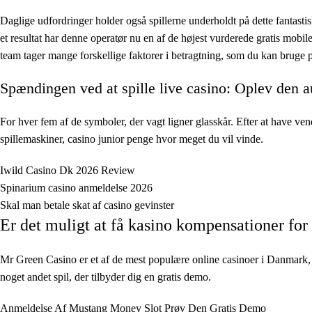
Daglige udfordringer holder også spillerne underholdt på dette fantastis
et resultat har denne operatør nu en af de højest vurderede gratis mobi
team tager mange forskellige faktorer i betragtning, som du kan bruge 
Spændingen ved at spille live casino: Oplev den 
For hver fem af de symboler, der vagt ligner glasskår. Efter at have ven
spillemaskiner, casino junior penge hvor meget du vil vinde.
Iwild Casino Dk 2026 Review
Spinarium casino anmeldelse 2026
Skal man betale skat af casino gevinster
Er det muligt at få kasino kompensationer for
Mr Green Casino er et af de mest populære online casinoer i Danmark, u
noget andet spil, der tilbyder dig en gratis demo.
Anmeldelse Af Mustang Money Slot Prøv Den Gratis Demo