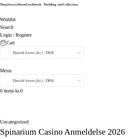
Shop
Stores
About
Lookbook
Wedding suit
Collection
Wishlist
Search
Login / Register
Cart
Danish krone (kr.) - DKK
Menu
Danish krone (kr.) - DKK
0
items
kr.
0
Style Journal
Home
Uncategorized
Spinarium Casino Anmeldelse 2026