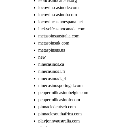
leoncasinocanada.org
locowin-casinode.com
locowin-casinofr.com
locowincasinoespana.net
luckyelfcasinocanada.com
metaspinsaustralia.com
metaspinsuk.com
metaspinsus.us
new
ninecasinos.ca
ninecasinos1.fr
ninecasinos1.pl
ninecasinosportugal.com
peppermillcasinobelgie.com
peppermillcasinofr.com
pinnacledeutsch.com
pinnaclesouthafrica.com
playjonnyaustralia.com