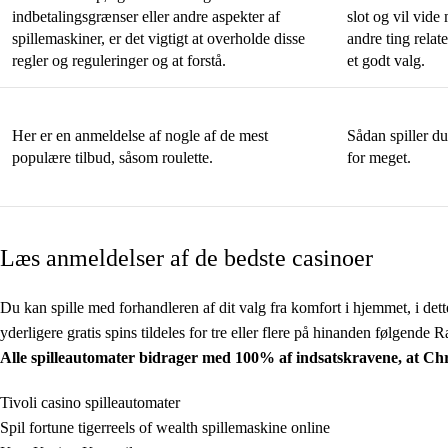
indbetalingsgrænser eller andre aspekter af
slot og vil vid
spillemaskiner, er det vigtigt at overholde disse
andre ting relate
regler og reguleringer og at forstå.
et godt valg.
Her er en anmeldelse af nogle af de mest
Sådan spiller du
populære tilbud, såsom roulette.
for meget.
Læs anmeldelser af de bedste casinoer
Du kan spille med forhandleren af dit valg fra komfort i hjemmet, i det
yderligere gratis spins tildeles for tre eller flere på hinanden følgend
Alle spilleautomater bidrager med 100% af indsatskravene, at Chri
Tivoli casino spilleautomater
Spil fortune tigerreels of wealth spillemaskine online