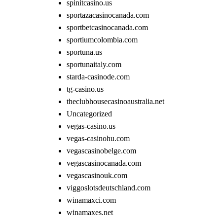
spinitcasino.us
sportazacasinocanada.com
sportbetcasinocanada.com
sportiumcolombia.com
sportuna.us
sportunaitaly.com
starda-casinode.com
tg-casino.us
theclubhousecasinoaustralia.net
Uncategorized
vegas-casino.us
vegas-casinohu.com
vegascasinobelge.com
vegascasinocanada.com
vegascasinouk.com
viggoslotsdeutschland.com
winamaxci.com
winamaxes.net