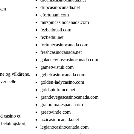
dripcasinocanada.net
ngen
efortunanl.com
fairspincasinocanada.com
fezbetbrasil.com
fezbethu.net
fortunecasinocanada.com
freshcasinocanada.net
galacticwinscasinocanada.com
gametwistuk.com
rne og vilkårene.
ggbetcasinocanada.com
ver celle i
golden-ladycasino.com
goldspinfrance.net
grandevegascasinocanada.com
gratorama-espana.com
greatwinde.com
ed casino et
izzicasinocanada.net
 betalingskort,
legianocasinocanada.com