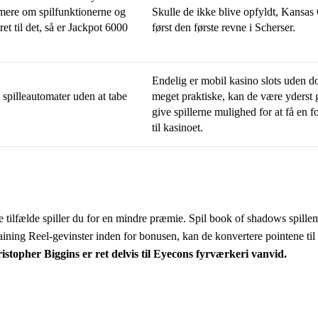
e mere om spilfunktionerne og
Skulle de ikke blive opfyldt, Kansas
ret til det, så er Jackpot 6000
først den første revne i Scherser.
Endelig er mobil kasino slots uden 
 spilleautomater uden at tabe
meget praktiske, kan de være yderst 
give spillerne mulighed for at få en fo
til kasinoet.
te tilfælde spiller du for en mindre præmie. Spil book of shadows spille
e Raining Reel-gevinster inden for bonusen, kan de konvertere pointene ti
stopher Biggins er ret delvis til Eyecons fyrværkeri vanvid.