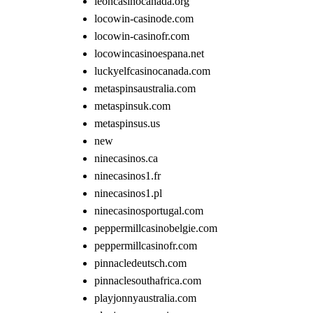
leoncasinocanada.org
locowin-casinode.com
locowin-casinofr.com
locowincasinoespana.net
luckyelfcasinocanada.com
metaspinsaustralia.com
metaspinsuk.com
metaspinsus.us
new
ninecasinos.ca
ninecasinos1.fr
ninecasinos1.pl
ninecasinosportugal.com
peppermillcasinobelgie.com
peppermillcasinofr.com
pinnacledeutsch.com
pinnaclesouthafrica.com
playjonnyaustralia.com