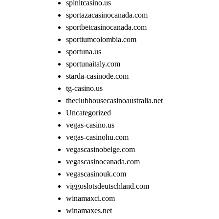
spinitcasino.us
sportazacasinocanada.com
sportbetcasinocanada.com
sportiumcolombia.com
sportuna.us
sportunaitaly.com
starda-casinode.com
tg-casino.us
theclubhousecasinoaustralia.net
Uncategorized
vegas-casino.us
vegas-casinohu.com
vegascasinobelge.com
vegascasinocanada.com
vegascasinouk.com
viggoslotsdeutschland.com
winamaxci.com
winamaxes.net